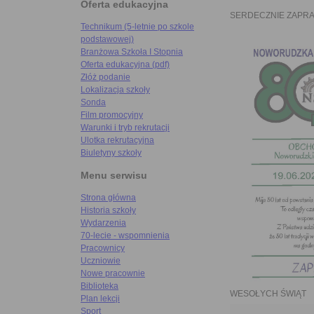
Oferta edukacyjna
SERDECZNIE ZAPR
Technikum (5-letnie po szkole
podstawowej)
Branżowa Szkoła I Stopnia
Oferta edukacyjna (pdf)
Złóż podanie
Lokalizacja szkoły
Sonda
Film promocyjny
Warunki i tryb rekrutacji
Ulotka rekrutacyjna
Biuletyny szkoły
Menu serwisu
Strona główna
Historia szkoły
Wydarzenia
70-lecie - wspomnienia
Pracownicy
Uczniowie
Nowe pracownie
Biblioteka
WESOŁYCH ŚWIĄT
Plan lekcji
Sport