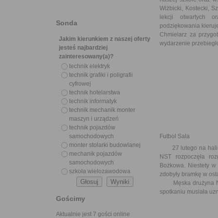
Wiżbicki, Kostecki, 
lekcji otwartych 
Sonda
podziękowania kieruj
Chmielarz za przygot
Jakim kierunkiem z naszej oferty
wydarzenie przebiegło
jesteś najbardziej
zainteresowany(a)?
technik elektryk
technik grafiki i poligrafii
cyfrowej
technik hotelarstwa
technik informatyk
technik mechanik monter
maszyn i urządzeń
technik pojazdów
samochodowych
Futbol Sala
monter stolarki budowlanej
27 lutego na hali CT
mechanik pojazdów
NST rozpoczęła roz
samochodowych
Bożkowa. Niestety w 
szkoła wielozawodowa
zdobyły bramkę w ost
Męska drużyna NST 
spotkaniu musiała uz
Gościmy
Aktualnie jest 7 gości online