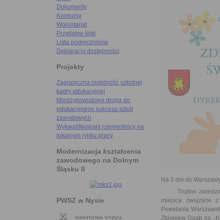
Dokumenty
Konkursy
Wolontariat
Przydatne linki
Lista podręczników
Deklaracja dostępności
Projekty
Zagraniczna mobilność szkolnej
kadry edukacyjnej
Międzypowiatowa droga do
edukacyjnego sukcesu szkół
zawodowych
Wykwalifikowani rzemieślnicy na
lokalnym rynku pracy
Modernizacja kształcenia
zawodowego na Dolnym
Śląsku II
Na 3 dni do Warszawy
Trudno zwiedzać War
PWSZ w Nysie
miejsca związane z
Powstania Warszawski
Zbigniew Daab ps. „K