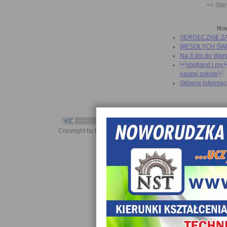
<< Star
No
SERDECZNIE Z
WESOŁYCH ŚW
Na 3 dni do War
Vogtland i my 
naszej szkole
Główne informac
Copyright by Daniel JabĹoĹski 2006-2021. All rights reserved