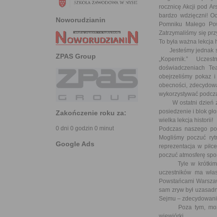
rocznicę Akcji pod A
bardzo wdzięczni! O
Noworudzianin
Pomniku Małego Pow
Zatrzymaliśmy się pr
To była ważna lekcja hi
Jesteśmy jednak szk
ZPAS Group
„Kopernik.” Uczes
doświadczeniach Te
obejrzeliśmy pokaz i
obecności, zdecydowa
wykorzystywać podczas
W ostatni dzień zwi
posiedzenie i blok g
Zakończenie roku za:
wielka lekcja historii!
0 dni 0 godzin 0 minut
Podczas naszego pob
Mogliśmy poczuć ryt
Google Ads
reprezentacja w pił
poczuć atmosferę spor
Tyle w krótkim spr
uczestników ma włas
Powstańcami Warszawsk
sam zryw był uzasadn
Sejmu – zdecydowanie
Poza tym, może kto
wiewiórki….