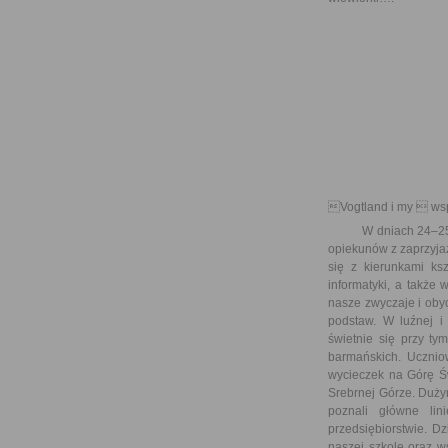
Vogtland i my  ws
W dniach 24–25 mar
opiekunów z zaprzyjaź
się z kierunkami ksz
informatyki, a także
nasze zwyczaje i obyc
podstaw. W luźnej i 
świetnie się przy ty
barmańskich. Ucznio
wycieczek na Górę Św
Srebrnej Górze. Duży
poznali główne lin
przedsiębiorstwie. D
naszej szkole oraz w