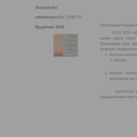
Statystyka
odwiedzających:
13589733
Mistrzostwa Powiatu 
Nagłówki RSS
24.02.2026 odbyły s
wzięło udział osiem
Rywalizacja była ba
poziomie. Reprezentan
drużyna chłopcó
3. miejsce,
drużyna dziewc
uplasowały się n
Serdecznie gratul
zaangażowania oraz 