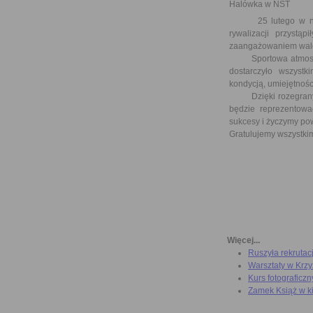
Halówka w NST
25 lutego w naszej
rywalizacji przystą
zaangażowaniem walcz
Sportowa atmosfera,
dostarczyło wszystk
kondycją, umiejętnoś
Dzięki rozegranym m
będzie reprezentow
sukcesy i życzymy pow
Gratulujemy wszystki
Więcej...
Ruszyła rekrutac
Warsztaty w Krz
Kurs fotograficzn
Zamek Książ w k