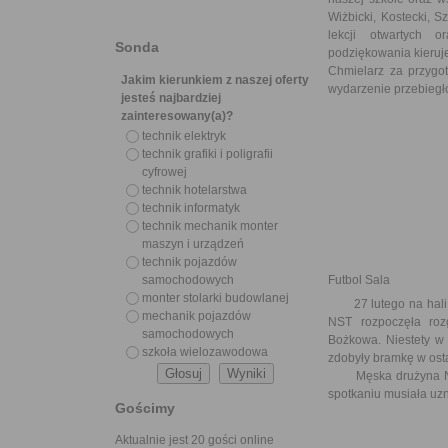
Wiżbicki, Kostecki, 
lekcji otwartych 
Sonda
podziękowania kieruj
Chmielarz za przygot
Jakim kierunkiem z naszej oferty
wydarzenie przebiegło
jesteś najbardziej
zainteresowany(a)?
technik elektryk
technik grafiki i poligrafii
cyfrowej
technik hotelarstwa
technik informatyk
technik mechanik monter
maszyn i urządzeń
technik pojazdów
samochodowych
Futbol Sala
monter stolarki budowlanej
27 lutego na hali CT
mechanik pojazdów
NST rozpoczęła roz
samochodowych
Bożkowa. Niestety w 
szkoła wielozawodowa
zdobyły bramkę w ost
Męska drużyna NST 
spotkaniu musiała uz
Gościmy
Aktualnie jest 20 gości online