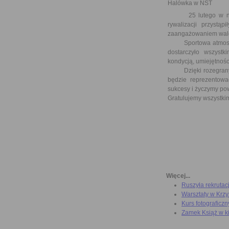
Halówka w NST
25 lutego w naszej
rywalizacji przystą
zaangażowaniem walcz
Sportowa atmosfera,
dostarczyło wszystk
kondycją, umiejętnoś
Dzięki rozegranym m
będzie reprezentow
sukcesy i życzymy pow
Gratulujemy wszystki
Więcej...
Ruszyła rekrutac
Warsztaty w Krz
Kurs fotograficzn
Zamek Książ w k