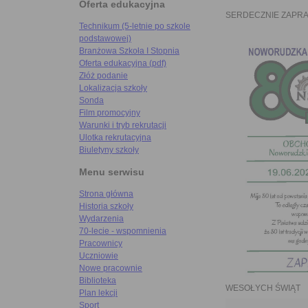
Oferta edukacyjna
SERDECZNIE ZAPR
Technikum (5-letnie po szkole
podstawowej)
Branżowa Szkoła I Stopnia
Oferta edukacyjna (pdf)
Złóż podanie
Lokalizacja szkoły
Sonda
Film promocyjny
Warunki i tryb rekrutacji
Ulotka rekrutacyjna
Biuletyny szkoły
Menu serwisu
Strona główna
Historia szkoły
Wydarzenia
70-lecie - wspomnienia
Pracownicy
Uczniowie
Nowe pracownie
Biblioteka
WESOŁYCH ŚWIĄT
Plan lekcji
Sport