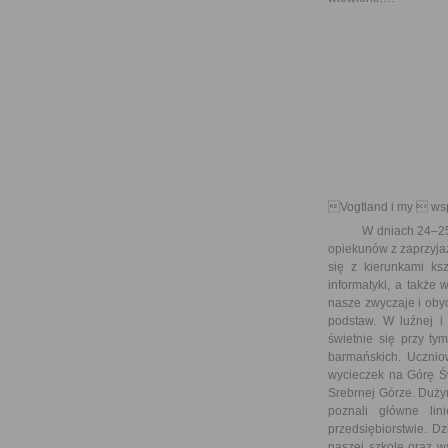
Vogtland i my  ws
W dniach 24–25 mar
opiekunów z zaprzyjaź
się z kierunkami ksz
informatyki, a także
nasze zwyczaje i obyc
podstaw. W luźnej i 
świetnie się przy ty
barmańskich. Ucznio
wycieczek na Górę Św
Srebrnej Górze. Duży
poznali główne lin
przedsiębiorstwie. D
naszej szkole oraz w