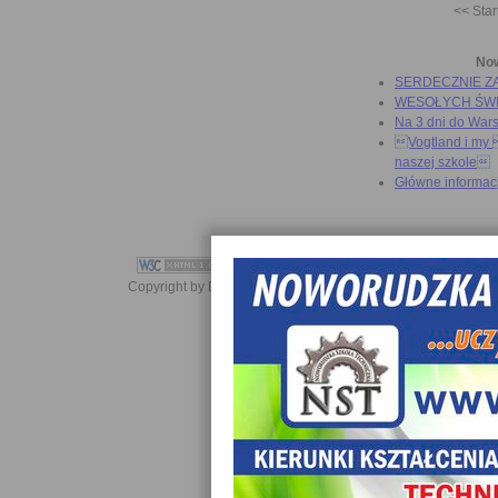
<< Star
No
SERDECZNIE Z
WESOŁYCH ŚW
Na 3 dni do War
Vogtland i my 
naszej szkole
Główne informac
Copyright by Daniel JabĹoĹski 2006-2021. All rights reserved