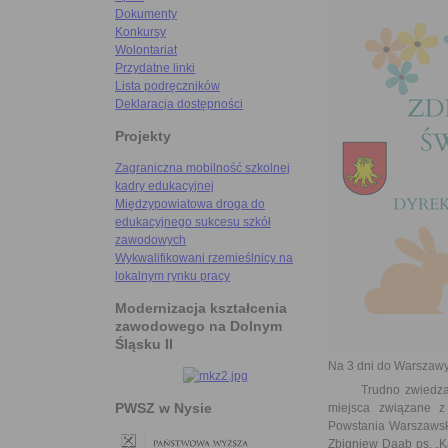
Dokumenty
Konkursy
Wolontariat
Przydatne linki
Lista podręczników
Deklaracja dostępności
Projekty
Zagraniczna mobilność szkolnej
kadry edukacyjnej
Międzypowiatowa droga do
edukacyjnego sukcesu szkół
zawodowych
Wykwalifikowani rzemieślnicy na
lokalnym rynku pracy
Modernizacja kształcenia
zawodowego na Dolnym
Śląsku II
Na 3 dni do Warszawy
Trudno zwiedzać War
PWSZ w Nysie
miejsca związane z
Powstania Warszawski
Zbigniew Daab ps. „K