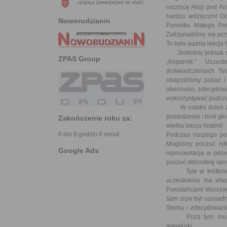
rocznicę Akcji pod A
bardzo wdzięczni! O
Noworudzianin
Pomniku Małego Pow
Zatrzymaliśmy się pr
To była ważna lekcja hi
Jesteśmy jednak szk
ZPAS Group
„Kopernik.” Uczes
doświadczeniach Te
obejrzeliśmy pokaz i
obecności, zdecydowa
wykorzystywać podczas
W ostatni dzień zwi
posiedzenie i blok g
Zakończenie roku za:
wielka lekcja historii!
0 dni 0 godzin 0 minut
Podczas naszego pob
Mogliśmy poczuć ryt
Google Ads
reprezentacja w pił
poczuć atmosferę spor
Tyle w krótkim spr
uczestników ma włas
Powstańcami Warszawsk
sam zryw był uzasadn
Sejmu – zdecydowanie
Poza tym, może kto
wiewiórki….