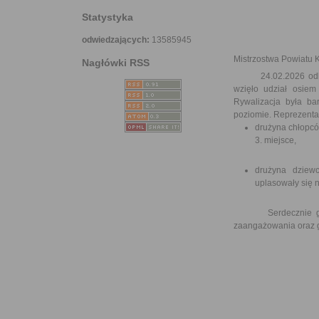
Statystyka
odwiedzających:
13585945
Mistrzostwa Powiatu 
Nagłówki RSS
24.02.2026 odbyły s
wzięło udział osiem
Rywalizacja była ba
poziomie. Reprezentan
drużyna chłopcó
3. miejsce,
drużyna dziewc
uplasowały się n
Serdecznie gratul
zaangażowania oraz 