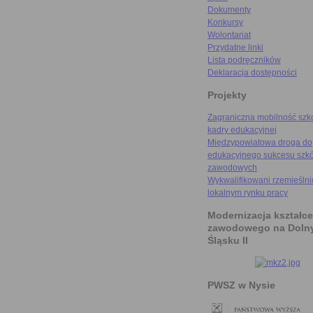
Dokumenty
Konkursy
Wolontariat
Przydatne linki
Lista podręczników
Deklaracja dostępności
Projekty
Zagraniczna mobilność szk
kadry edukacyjnej
Międzypowiatowa droga do
edukacyjnego sukcesu szkó
zawodowych
Wykwalifikowani rzemieślni
lokalnym rynku pracy
Modernizacja kształce
zawodowego na Doln
Śląsku II
PWSZ w Nysie