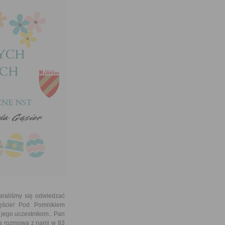
raliśmy się odwiedzać
ęście! Pod Pomnikiem
jego uczestnikom.. Pan
iwą rozmową z nami w 83