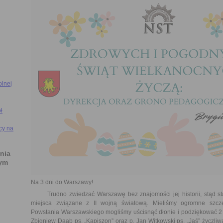
olnej
ł
cy na
nia
ym
Na 3 dni do Warszawy!
Trudno zwiedzać Warszawę bez znajomości jej historii, stąd sta
miejsca związane z II wojną światową. Mieliśmy ogromne szcz
Powstania Warszawskiego mogliśmy uścisnąć dłonie i podziękować 2 
Zbigniew Daab ps. „Kapiszon” oraz p. Jan Witkowski ps. „Jaś” życzl