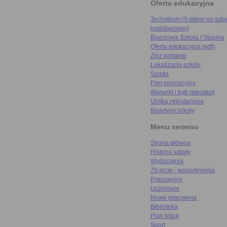
Oferta edukacyjna
Technikum (5-letnie po szko
podstawowej)
Branżowa Szkoła I Stopnia
Oferta edukacyjna (pdf)
Złóż podanie
Lokalizacja szkoły
Sonda
Film promocyjny
Warunki i tryb rekrutacji
Ulotka rekrutacyjna
Biuletyny szkoły
Menu serwisu
Strona główna
Historia szkoły
Wydarzenia
70-lecie - wspomnienia
Pracownicy
Uczniowie
Nowe pracownie
Biblioteka
Plan lekcji
Sport