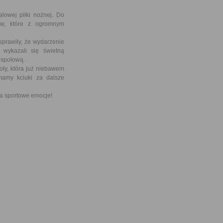
owej piłki nożnej. Do
ców, które z ogromnym
prawiły, że wydarzenie
 wykazali się świetną
espołową.
y, która już niebawem
mamy kciuki za dalsze
za sportowe emocje!