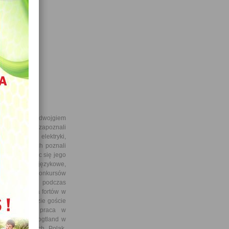
zniów wraz z dwojgiem
. Nasi goście zapoznali
zajęciach z elektryki,
ajęć językowych poznali
 polskim, ucząc się jego
skie łamańce językowe,
 przebiegiem konkursów
olskiej kuchni podczas
ie zwiedzania fortów w
dzie ZPAS, gdzie goście
da codzienna praca w
u uczniów z Vogtland w
 Kałwak, Błoch, Polak,