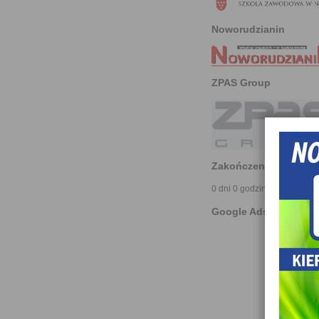
Noworudzianin
ZPAS Group
Zakończenie roku za:
0 dni 0 godzin 0 minut
Google Ads