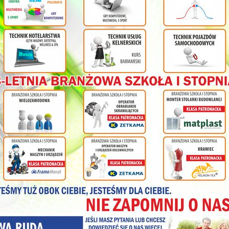
Vogtland i my  wspólna przygoda w naszej szkole
W dniach 24–25 marca gościliśmy w naszej szkole sześcioro uc
opiekunów z zaprzyjaźnionej szkoły Berufliches Schulzentrum Vogtland
się z kierunkami kształcenia w NST oraz aktywnie uczestniczyli w 
informatyki, a także w lekcjach sportowych i językowych. Podczas z
nasze zwyczaje i obyczaje, mieli także okazję zmierzyć się z językiem
podstaw. W luźnej i przyjaznej atmosferze uczniowie ćwiczyli pol
świetnie się przy tym bawiąc. Goście zostali również zapoznani z
barmańskich. Uczniowie z Niemiec mieli także okazję spróbować p
wycieczek na Górę Św. Anny, Górę Wszystkich Świętych oraz w trakc
Srebrnej Górze. Dużym zainteresowaniem cieszyła się wizyta w zakła
poznali główne linie produkcyjne oraz zobaczyli, jak wyglą
przedsiębiorstwie. Dziękujemy Dyrekcji NST za umożliwienie pobyt
naszej szkole oraz wszystkim zaangażowanym nauczycielom (Kuczaj,