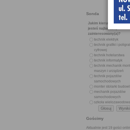
Sonda
Jakim kierunkiem z nasze
jesteś najbardziej
zainteresowany(a)?
technik elektryk
technik grafiki i poligraf
cyfrowej
technik hotelarstwa
technik informatyk
technik mechanik mon
maszyn i urządzeń
technik pojazdów
samochodowych
monter stolarki budow
mechanik pojazdów
samochodowych
szkoła wielozawodow
Gościmy
Aktualnie jest 19 gości onli