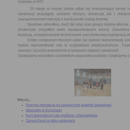
Halówka w NST
25 lutego w naszej szkole odbył się emocjonujący turniej hal
rywalizacji przystąpiły zarówno drużyny dziewcząt, jak i chłop
zaangażowaniem walczyły o każdy punkt i każdą bramkę.
Sportowa atmosfera, duch fair play oraz gorący doping kibiców s
dostarczyło wszystkim wielu niezapomnianych emocji. Zawodnicy
kondycją, umiejętnościami technicznymi oraz doskonałą współpracą z
Dzięki rozegranym meczom udało się wyłonić reprezentację szkoł
będzie reprezentować nas w rozgrywkach międzyszkolnych. Trzy
sukcesy i życzymy powodzenia w kolejnych etapach rywalizacji!
Gratulujemy wszystkim uczestnikom wspaniałej postawy i dziękujemy 
Więcej...
Ruszyła rekrutacja na zagraniczne praktyki zawodowe
Warsztaty w Krzyżowej
Kurs fotograficzny dla grafików i informatyków
Zamek Książ w kilku odsłonach