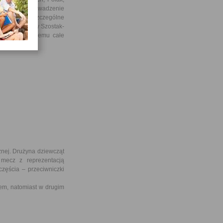
wanie i przeprowadzenie
iowskiej. Szczególne
az Pani Renaty Szostak-
yty, dzięki czemu całe
żnej. Drużyna dziewcząt
 mecz z reprezentacją
zęścia – przeciwniczki
, natomiast w drugim