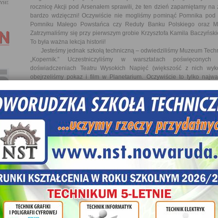
rocznicę Akcji pod Arsenałem sprawili, że ten dzień zapamiętamy na
bardzo wdzięczni! Oczywiście nie mogliśmy pominąć Pomnika pod 
Pomniku Małego Powstańca czy Reduty Banku Polskiego oraz Mu
Zatrzymaliśmy się przy pierwszym grobie Krzysztofa Kamila Baczyńsk
To była ważna lekcja historii!
Jesteśmy jednak szkołą techniczną – odwiedziliśmy Muzeum Techn
„Kopernik.” Uczestniczyliśmy w warsztatach poświęconyc
doświadczeniach Teatru Wysokich Napięć (większość z nich wy
obejrzeliśmy pokaz i film w Planetarium. Oczywiście to tylko najw
obecności, zdecydowanie więcej każdy z nas zostawił w swojej pamię
wykorzystywać podczas lekcji w szkole.
W ostatni dzień zwiedzaliśmy Sejm RP. Ponownie mieliśmy szczęśc
posiedzenie i blok głosowań. Mogliśmy więc zobaczyć wszystkich parl
wielka lekcja historii!
Podczas naszego pobytu w Warszawie poruszaliśmy się pieszo lub
Mogliśmy poczuć rytm miasta, obserwować jak toczy się życie sto
reprezentacja w piłce nożnej rozgrywała ważny mecz o awans do 
poczuć atmosferę sportowego święta, a następnie cieszyć się z wygran
Tyle w krótkim sprawozdaniu naszych 3 dni w Warszawie. Z p
uczestników ma własne chwile do utrwalenia. Wszyscy jednak za
Powstańcami Warszawskimi, którzy potwierdzili że gdyby cofnąć czas, 
sam zryw był uzasadniony i potrzebny. Wszyscy również na swój spo
Sejmu – zdecydowanie było to bardzo ciekawe doświadczenie.
Poza tym, może ktoś jeszcze wróci do Łazienek Królewskich,
wiewiórki….