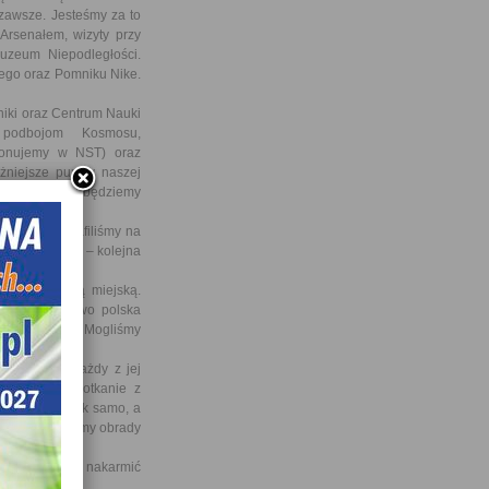
 zawsze. Jesteśmy za to
Arsenałem, wizyty przy
zeum Niepodległości.
iego oraz Pomniku Nike.
iki oraz Centrum Nauki
h podbojom Kosmosu,
konujemy w NST) oraz
ażniejsze punkty naszej
ci i tę wiedzę będziemy
ie, gdyż trafiliśmy na
amentarzystów – kolejna
 komunikacją miejską.
licy. Dodatkowo polska
MŚ z Albanią, Mogliśmy
ej!
ewnością każdy z jej
pamiętamy spotkanie z
postąpiliby tak samo, a
sób zapamiętamy obrady
 odpocząć i nakarmić