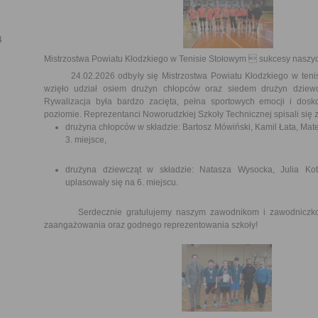
4
Mistrzostwa Powiatu Kłodzkiego w Tenisie Stołowym  sukcesy naszy
24.02.2026 odbyły się Mistrzostwa Powiatu Kłodzkiego w tenisi
wzięło udział osiem drużyn chłopców oraz siedem drużyn dziewc
Rywalizacja była bardzo zacięta, pełna sportowych emocji i dos
poziomie. Reprezentanci Noworudzkiej Szkoły Technicznej spisali się 
drużyna chłopców w składzie: Bartosz Mówiński, Kamil Łata, Mat
3. miejsce,
drużyna dziewcząt w składzie: Natasza Wysocka, Julia Kot
uplasowały się na 6. miejscu.
Serdecznie gratulujemy naszym zawodnikom i zawodniczkom
zaangażowania oraz godnego reprezentowania szkoły!