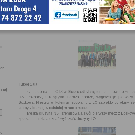
Wiżbicki, Kostecki, Szostak-Chmielarz, Słoninka, Roch) za przygoto
lekcji otwartych oraz wsparcie w organizacji wymiany uczn
podziękowania kierujemy do Pani Wicedyrektor Małgorzaty Kałwak or
Chmielarz za przygotowanie, zaplanowanie i sprawną realizację wiz
j oferty
wydarzenie przebiegło w miłej i przyjaznej atmosferze.
ii
ter
Futbol Sala
lanej
27 lutego na hali CTS w Słupcu odbył się turniej halowej piłki no
NST rozpoczęła rozgrywki bardzo dobrze, wygrywając pierwszy
Bożkowa. Niestety w kolejnym spotkaniu z LO zabrakło odrobiny szc
a
zdobyły bramkę w ostatniej minucie meczu.
Męska drużyna NST zremisowała swój pierwszy mecz z Bożkowem
spotkaniu musiała uznać wyższość drużyny LO.
ne