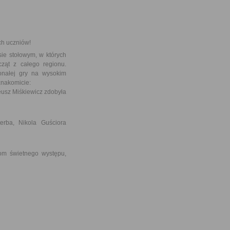
ch uczniów!
e stołowym, w których
ząt z całego regionu.
konałej gry na wysokim
znakomicie:
eusz Miśkiewicz zdobyła
erba, Nikola Guściora
 świetnego występu,