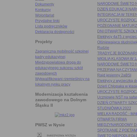
NARODOWE ŚWIĘTO 
Dokumenty
DZIEŃ EDUKACJI NA
Konkursy
INTEGRACJA W TEREN
Wolontariat
UROCZYSTE ROZPOCZ
Przydatne linki
POŻEGNANIE MATUR
Lista podręczników
DNI OTWARTE SZKOŁ
Deklaracja dostępności
Elektrycy 4aT5 z wyci
Projekty
Olśniewająca studniów
Rudzie
Zagraniczna mobilność szkolnej
TRADYCJE BOŻONAR
kadry edukacyjnej
WIGILIA KLASOWA W 1
Międzypowiatowa droga do
NARODOWE ŚWIĘTO 
edukacyjnego sukcesu szkół
PRZERWA NA CZYTAN
zawodowych
Rajd jesienny 2aBSI
Wykwalifikowani rzemieślnicy na
Elektrycy z wycieczk
lokalnym rynku pracy
Dzień Chłopaka w klasi
UROCZYSTE ROZPOCZ
Modernizacja kształcenia
Uczniowie NST na safa
zawodowego na Dolnym
DZIEŃ OTWARTY SZK
Śląsku II
STUDNIÓWKA 2022
WIELKA RADOŚĆ - MA
OTWARTA FIRMA
PWSZ w Nysie
MIĘDZYNARODOWY DZ
SPOTKANIE Z POETAM
ŚWIĘTO NIEPODLEGŁ