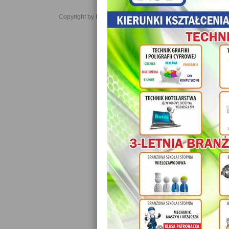
Copyright by Daniel JabĹoĹski 2006-2021. All rights reserved