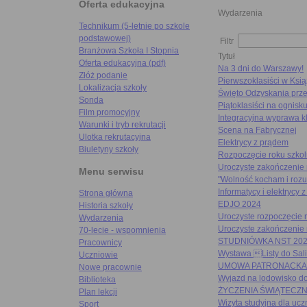
Oferta edukacyjna
Wydarzenia
Technikum (5-letnie po szkole
podstawowej)
Filtr
Branżowa Szkoła I Stopnia
Tytuł
Oferta edukacyjna (pdf)
Na 3 dni do Warszawy!
Złóż podanie
Pierwszoklasiści w Ksi
Lokalizacja szkoły
Święto Odzyskania prze
Sonda
Piątoklasiści na ognisku
Film promocyjny
Integracyjna wyprawa k
Warunki i tryb rekrutacji
Scena na Fabrycznej
Ulotka rekrutacyjna
Elektrycy z prądem
Biuletyny szkoły
Rozpoczęcie roku szko
Uroczyste zakończenie
Menu serwisu
"Wolność kocham i roz
Informatycy i elektrycy
Strona główna
EDJO 2024
Historia szkoły
Uroczyste rozpoczęcie 
Wydarzenia
Uroczyste zakończenie
70-lecie - wspomnienia
STUDNIÓWKA NST 20
Pracownicy
Wystawa Listy do Sal
Uczniowie
UMOWA PATRONACKA
Nowe pracownie
Wyjazd na lodowisko d
Biblioteka
ŻYCZENIA ŚWIĄTECZ
Plan lekcji
Wizyta studyjna dla u
Sport