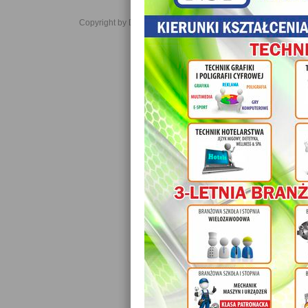
Copyright by Daniel JabĹoĹski 2006-2021. All rights reserved