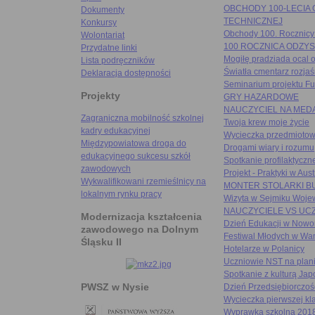
OBCHODY 100-LECIA
Dokumenty
TECHNICZNEJ
Konkursy
Obchody 100. Rocznicy
Wolontariat
100 ROCZNICA ODZYS
Przydatne linki
Mogiłę pradziada ocal 
Lista podręczników
Światła cmentarz rozjaś
Deklaracja dostępności
Seminarium projektu Fu
Projekty
GRY HAZARDOWE
NAUCZYCIEL NA MEDA
Zagraniczna mobilność szkolnej
Twoja krew moje życie
kadry edukacyjnej
Wycieczka przedmiotow
Międzypowiatowa droga do
Drogami wiary i rozumu
edukacyjnego sukcesu szkół
Spotkanie profilaktyczn
zawodowych
Projekt - Praktyki w Aust
Wykwalifikowani rzemieślnicy na
MONTER STOLARKI 
lokalnym rynku pracy
Wizyta w Sejmiku Woje
NAUCZYCIELE VS UC
Modernizacja kształcenia
Dzień Edukacji w Nowor
zawodowego na Dolnym
Festiwal Młodych w Wa
Śląsku II
Hotelarze w Polanicy
Uczniowie NST na plani
Spotkanie z kulturą Jap
PWSZ w Nysie
Dzień Przedsiębiorczoś
Wycieczka pierwszej kl
Wyprawka szkolna 2018