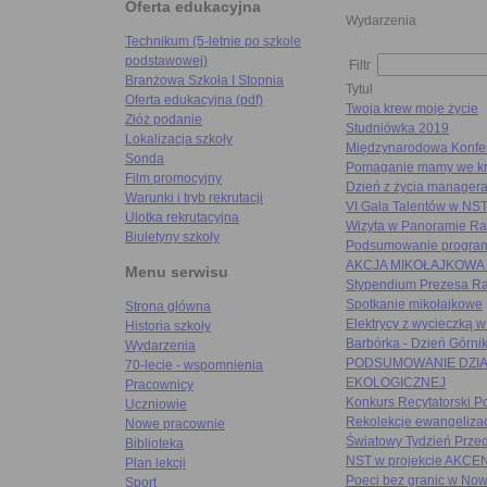
Oferta edukacyjna
Wydarzenia
Technikum (5-letnie po szkole
podstawowej)
Filtr
Branżowa Szkoła I Stopnia
Tytuł
Oferta edukacyjna (pdf)
Twoja krew moje życie
Złóż podanie
Studniówka 2019
Lokalizacja szkoły
Międzynarodowa Konfer
Sonda
Pomaganie mamy we kr
Film promocyjny
Dzień z życia managera
Warunki i tryb rekrutacji
VI Gala Talentów w NS
Ulotka rekrutacyjna
Wizyta w Panoramie Rac
Biuletyny szkoły
Podsumowanie progra
AKCJA MIKOŁAJKOWA
Menu serwisu
Stypendium Prezesa Ra
Spotkanie mikołajkowe
Strona główna
Elektrycy z wycieczką 
Historia szkoły
Barbórka - Dzień Górni
Wydarzenia
PODSUMOWANIE DZIAŁ
70-lecie - wspomnienia
EKOLOGICZNEJ
Pracownicy
Konkurs Recytatorski Po
Uczniowie
Rekolekcje ewangelizac
Nowe pracownie
Światowy Tydzień Przed
Biblioteka
NST w projekcie AKC
Plan lekcji
Poeci bez granic w Now
Sport