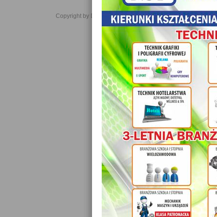
Copyright by Daniel JabĹoĹski 2006-2021. All rights reserved