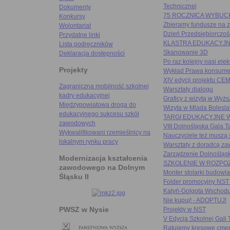
Technicznej
Dokumenty
75 ROCZNICA WYBUC
Konkursy
Zbieramy fundusze na z
Wolontariat
Dzień Przedsiębiorczoś
Przydatne linki
KLASTRA EDUKACYJNE
Lista podręczników
Skanowanie 3D
Deklaracja dostępności
Po raz kolejny nasi elek
Projekty
Wykład Prawa konsume
XIV edycji projektu C
Zagraniczna mobilność szkolnej
Warsztaty dialogu
kadry edukacyjnej
Graficy z wizytą w Wyż
Międzypowiatowa droga do
Wizyta w Mlada Bolesla
edukacyjnego sukcesu szkół
TARGI EDUKACYJNE 
zawodowych
VIII Dolnośląska Gala 
Wykwalifikowani rzemieślnicy na
Nauczyciele też muszą s
lokalnym rynku pracy
Warsztaty z doradcą 
Zarządzenie Dolnośląsk
Modernizacja kształcenia
SZKOLENIE W ROZP
zawodowego na Dolnym
Monter stolarki budowl
Śląsku II
Folder promocyjny NST
Katyń-Golgota Wschod
Nie kupuj! - ADOPTUJ!
PWSZ w Nysie
Projekty w NST
V Edycja Szkolnej Gali
Ratujemy kresowe cme