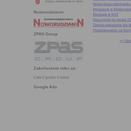
Nowa klasa patronacka 
Innowacje w Noworudzki
Noworudzianin
Ekologia w NST
Nauczyciel na medal 2
Zajęcia pokazowe dla k
Podziękowanie od Komi
ZPAS Group
<< Star
Zakończenie roku za:
0 dni 0 godzin 0 minut
Google Ads