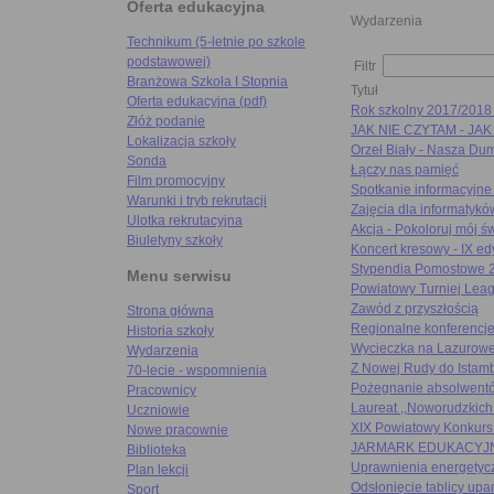
Oferta edukacyjna
Wydarzenia
Technikum (5-letnie po szkole
podstawowej)
Filtr
Branżowa Szkoła I Stopnia
Tytuł
Oferta edukacyjna (pdf)
Rok szkolny 2017/2018
Złóż podanie
JAK NIE CZYTAM - JA
Lokalizacja szkoły
Orzeł Biały - Nasza Du
Sonda
Łączy nas pamięć
Film promocyjny
Spotkanie informacyjn
Warunki i tryb rekrutacji
Zajęcia dla informatykó
Ulotka rekrutacyjna
Akcja - Pokoloruj mój św
Biuletyny szkoły
Koncert kresowy - IX e
Stypendia Pomostowe 
Menu serwisu
Powiatowy Turniej Lea
Zawód z przyszłością
Strona główna
Regionalne konferencj
Historia szkoły
Wycieczka na Lazurow
Wydarzenia
Z Nowej Rudy do Istamb
70-lecie - wspomnienia
Pożegnanie absolwent
Pracownicy
Laureat ,,Noworudzkic
Uczniowie
XIX Powiatowy Konkurs
Nowe pracownie
JARMARK EDUKACYJ
Biblioteka
Uprawnienia energetycz
Plan lekcji
Odsłonięcie tablicy up
Sport