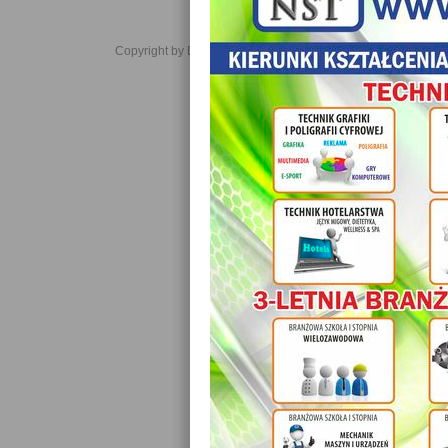
Copyright by Daniel JabĹoĹski 2006-2021. All rights reserved