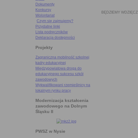
Dokumenty
Konkursy
BĘDZIEMY WDZIĘCZ
Wolontariat
Czym się zajmujemy?
Przydatne linki
Lista podręczników
Deklaracja dostępności
Projekty
Zagraniczna mobilność szkolnej
kadry edukacyjnej
Międzypowiatowa droga do
edukacyjnego sukcesu szkół
zawodowych
Wykwalifikowani rzemieślnicy na
lokalnym rynku pracy
Modernizacja kształcenia
zawodowego na Dolnym
Śląsku II
PWSZ w Nysie