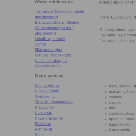
Oferta edukacyjna
SCHRONISKA "AZYL"
Technikum (5-letnie po szkole
podstawowej)
ŚWIĄTECZNA ZBIÓR
Branżowa Szkoła I Stopnia
Oferta edukacyjna (pdf)
Do świąt zbieramy pot
Złóż podanie
Tak samo jak i czwo
Lokalizacja szkoły
Technicznej zbierają 
Sonda
Film promocyjny
Warunki i tryb rekrutacji
Ulotka rekrutacyjna
Biuletyny szkoły
Menu serwisu
Strona główna
koce, ręczniki, 
Historia szkoły
makarony, kasze
Wydarzenia
zabawki
70-lecie - wspomnienia
smycze
Pracownicy
miski
Uczniowie
środki czystości
Nowe pracownie
opatrunki, woda
Biblioteka
karma mokra
Plan lekcji
karma sucha
Sport