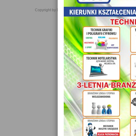
Copyright by Daniel JabĹoĹski 2006-2021. All rights reserved