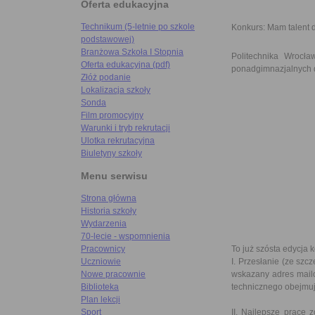
Oferta edukacyjna
Technikum (5-letnie po szkole
Konkurs: Mam talent 
podstawowej)
Branżowa Szkoła I Stopnia
Politechnika Wrocła
Oferta edukacyjna (pdf)
ponadgimnazjalnych d
Złóż podanie
Lokalizacja szkoły
Sonda
Film promocyjny
Warunki i tryb rekrutacji
Ulotka rekrutacyjna
Biuletyny szkoły
Menu serwisu
Strona główna
Historia szkoły
Wydarzenia
70-lecie - wspomnienia
To już szósta edycja 
Pracownicy
I. Przesłanie (ze sz
Uczniowie
wskazany adres mail
Nowe pracownie
technicznego obejmuj
Biblioteka
Plan lekcji
II. Najlepsze prace 
Sport