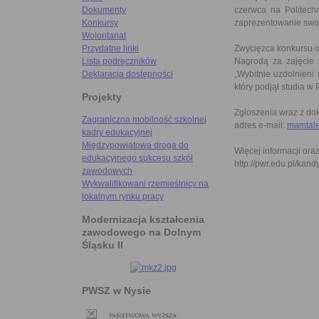
czerwca na Politechn
Dokumenty
zaprezentowanie swoj
Konkursy
Wolontariat
Zwycięzca konkursu or
Przydatne linki
Nagrodą za zajęcie 
Lista podręczników
„Wybitnie uzdolnieni
Deklaracja dostępności
który podjął studia w 
Projekty
Zgłoszenia wraz z do
Zagraniczna mobilność szkolnej
adres e-mail:
mamtale
kadry edukacyjnej
Międzypowiatowa droga do
Więcej informacji ora
edukacyjnego sukcesu szkół
http://pwr.edu.pl/kan
zawodowych
Wykwalifikowani rzemieślnicy na
lokalnym rynku pracy
Modernizacja kształcenia
zawodowego na Dolnym
Śląsku II
PWSZ w Nysie