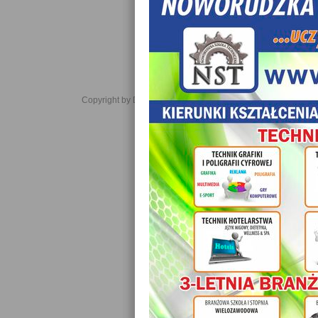
Copyright by Daniel JabĹoĹski 2006-2021. All rights reserved