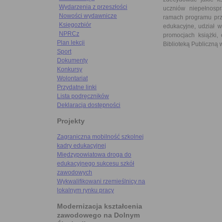
Wydarzenia z przeszłości
uczniów niepełnosp
Nowości wydawnicze
ramach programu prze
Księgozbiór
edukacyjne, udział w
NPRCz
promocjach książki,
Plan lekcji
Biblioteką Publiczną
Sport
Dokumenty
Konkursy
Wolontariat
Przydatne linki
Lista podręczników
Deklaracja dostępności
Projekty
Zagraniczna mobilność szkolnej
kadry edukacyjnej
Międzypowiatowa droga do
edukacyjnego sukcesu szkół
zawodowych
Wykwalifikowani rzemieślnicy na
lokalnym rynku pracy
Modernizacja kształcenia
zawodowego na Dolnym