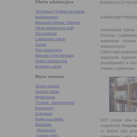
Oferta edukacyjna
ROZWOJU CZYTELN
Technikum (5-letnie po szkole
podstawowej)
NARODOWY PROGR
Branżowa Szkoła I Stopnia
Oferta edukacyjna (pdf)
Noworudzka Szkoła 
Złóż podanie
Rozwoju Czytelnictw
Lokalizacja szkoły
wspieranie rozwoj
Sonda
wydawniczych.
Film promocyjny
Celem tego programu 
Warunki i tryb rekrutacji
wspieranie organów
Ulotka rekrutacyjna
przedsięwzięć w obs
Biuletyny szkoły
rozwoju czytelnictwa.
Menu serwisu
Strona główna
Historia szkoły
Wydarzenia
70-lecie - wspomnienia
Pracownicy
Uczniowie
Nowe pracownie
NST złożyła dwa wn
Biblioteka
rozpatrzone.
Przyznan
Aktualności
zł. Ważne były prze
Galeria zdjęć
zdecydować jakie k