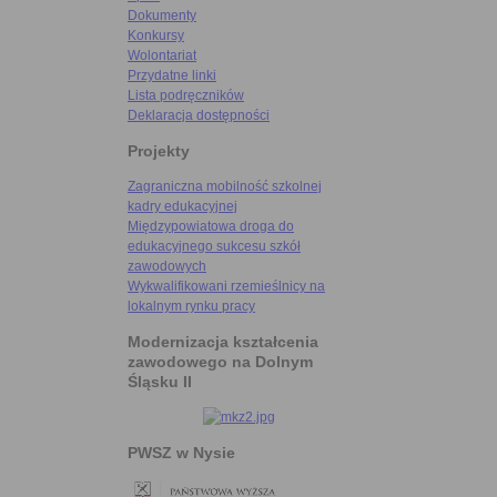
Dokumenty
Konkursy
Wolontariat
Przydatne linki
Lista podręczników
Deklaracja dostępności
Projekty
Zagraniczna mobilność szkolnej
kadry edukacyjnej
Międzypowiatowa droga do
edukacyjnego sukcesu szkół
zawodowych
Wykwalifikowani rzemieślnicy na
lokalnym rynku pracy
Modernizacja kształcenia
zawodowego na Dolnym
Śląsku II
PWSZ w Nysie