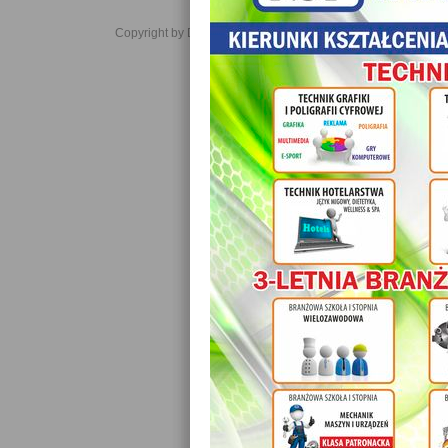
Copyright by Daniel JabĹoĹski 2006-2021. All rights reserved