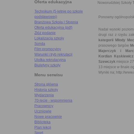
Oferta edukacyjna
Noworudzkiej Szkoły 
Technikum (5-letnie po szkole
podstawowej)
Ponowny ogólnopolski
Branżowa Szkoła I Stopnia
Oferta edukacyjna (pdf)
Nadal wysoki poziom
Złóż podanie
drugi raz z rzędu za
Lokalizacja szkoły
kategorii Młody Me
Sonda
prasowego targów
M
Film promocyjny
Majerczyk i Marci
Warunki i tryb rekrutacji
Kordian Kęskiewicz
Ulotka rekrutacyjna
Szewczyk
miejsce 27
Biuletyny szkoły
13 miejsce w finale o
Wyniki na; http://ww
Menu serwisu
Strona główna
Historia szkoły
Wydarzenia
70-lecie - wspomnienia
Pracownicy
Uczniowie
Nowe pracownie
Biblioteka
Plan lekcji
Sport