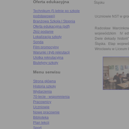
Oferta edukacyjna
Śląsku
Technikum (5-letnie po szkole
podstawowej)
Uczniowie NST w gro
Branżowa Szkoła I Stopnia
Oferta edukacyjna (pdf)
Radosław Marcinkows
Złóż podanie
wojewódzkim IV edyc
Lokalizacja szkoły
Dwie dekady histori
Sonda
Śląska. Etap wojewó
Film promocyjny
Wrocławiu w Liceum Og
Warunki i tryb rekrutacji
Ulotka rekrutacyjna
Biuletyny szkoły
Menu serwisu
Strona główna
Historia szkoły
Wydarzenia
70-lecie - wspomnienia
Pracownicy
Uczniowie
Nowe pracownie
Biblioteka
Plan lekcji
Sport