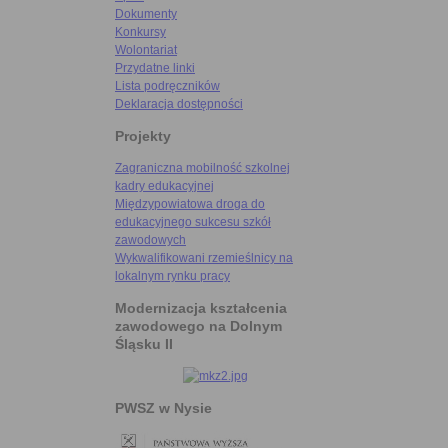
Dokumenty
Konkursy
Wolontariat
Przydatne linki
Lista podręczników
Deklaracja dostępności
Projekty
Zagraniczna mobilność szkolnej
kadry edukacyjnej
Międzypowiatowa droga do
edukacyjnego sukcesu szkół
zawodowych
Wykwalifikowani rzemieślnicy na
lokalnym rynku pracy
Modernizacja kształcenia
zawodowego na Dolnym
Śląsku II
PWSZ w Nysie