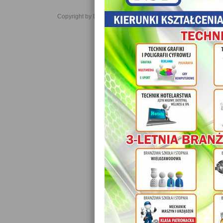
Copyright by Daniel JabĹoĹski 2006-2021. All rights reserved