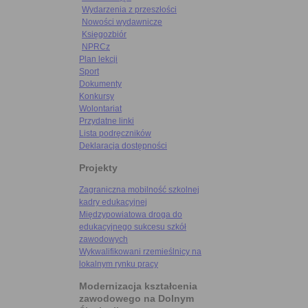
Wydarzenia z przeszłości
Nowości wydawnicze
Księgozbiór
NPRCz
Plan lekcji
Sport
Dokumenty
Konkursy
Wolontariat
Przydatne linki
Lista podręczników
Deklaracja dostępności
Projekty
Zagraniczna mobilność szkolnej
kadry edukacyjnej
Międzypowiatowa droga do
edukacyjnego sukcesu szkół
zawodowych
Wykwalifikowani rzemieślnicy na
lokalnym rynku pracy
Modernizacja kształcenia
zawodowego na Dolnym