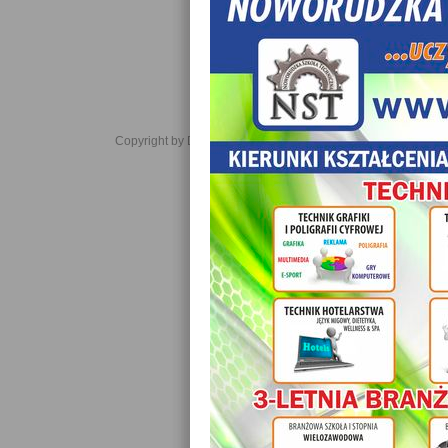
Copyright by Daniel JabĹoĹski 2006-2021. All rights reserved