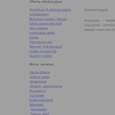
Oferta edukacyjna
Technikum (5-letnie po szkole
Kiermasz książki
podstawowej)
Branżowa Szkoła I Stopnia
Księgarnia i Hurtow
Oferta edukacyjna (pdf)
nauczycieli i ucznió
Złóż podanie
którego celem było p
Lokalizacja szkoły
Sonda
Film promocyjny
Warunki i tryb rekrutacji
Ulotka rekrutacyjna
Biuletyny szkoły
Menu serwisu
Strona główna
Historia szkoły
Wydarzenia
70-lecie - wspomnienia
Pracownicy
Uczniowie
Nowe pracownie
Biblioteka
Aktualności
Galeria zdjęć