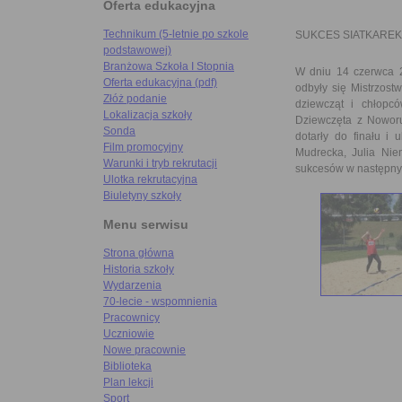
Oferta edukacyjna
Technikum (5-letnie po szkole
SUKCES SIATKAREK
podstawowej)
Branżowa Szkoła I Stopnia
W dniu 14 czerwca 2
Oferta edukacyjna (pdf)
odbyły się Mistrzos
Złóż podanie
dziewcząt i chłopc
Lokalizacja szkoły
Dziewczęta z Noworu
Sonda
dotarły do finału i
Film promocyjny
Mudrecka, Julia Nie
Warunki i tryb rekrutacji
sukcesów w następny
Ulotka rekrutacyjna
Biuletyny szkoły
Menu serwisu
Strona główna
Historia szkoły
Wydarzenia
70-lecie - wspomnienia
Pracownicy
Uczniowie
Nowe pracownie
Biblioteka
Plan lekcji
Sport