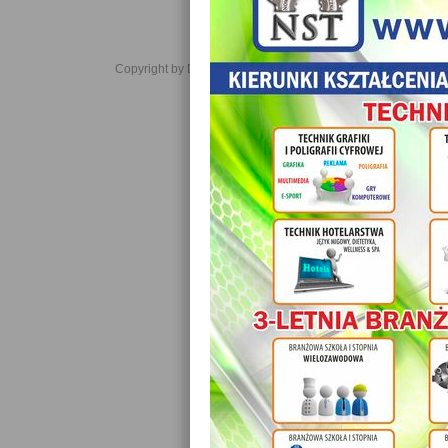
Copyright by Daniel JabĹoĹski 2006-2021. All rights reserved