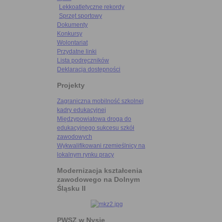
Lekkoatletyczne rekordy
Sprzęt sportowy
Dokumenty
Konkursy
Wolontariat
Przydatne linki
Lista podręczników
Deklaracja dostępności
Projekty
Zagraniczna mobilność szkolnej
kadry edukacyjnej
Międzypowiatowa droga do
edukacyjnego sukcesu szkół
zawodowych
Wykwalifikowani rzemieślnicy na
lokalnym rynku pracy
Modernizacja kształcenia
zawodowego na Dolnym
Śląsku II
PWSZ w Nysie