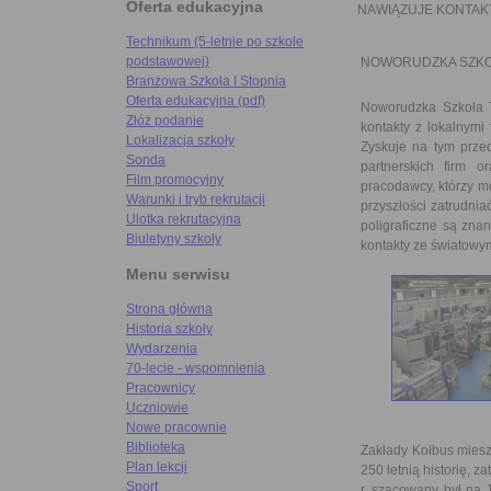
Oferta edukacyjna
NAWIĄZUJE KONTAK
Technikum (5-letnie po szkole
podstawowej)
NOWORUDZKA SZKOŁ
Branżowa Szkoła I Stopnia
Oferta edukacyjna (pdf)
Noworudzka Szkoła T
Złóż podanie
kontakty z lokalnymi
Lokalizacja szkoły
Zyskuje na tym przed
Sonda
partnerskich firm o
Film promocyjny
pracodawcy, którzy m
Warunki i tryb rekrutacji
przyszłości zatrudnia
Ulotka rekrutacyjna
poligraficzne są zna
Biuletyny szkoły
kontakty ze światowym
Menu serwisu
Strona główna
Historia szkoły
Wydarzenia
70-lecie - wspomnienia
Pracownicy
Uczniowie
Nowe pracownie
Biblioteka
Zakłady Kolbus miesz
Plan lekcji
250 letnią historię, z
Sport
r. szacowany był na 