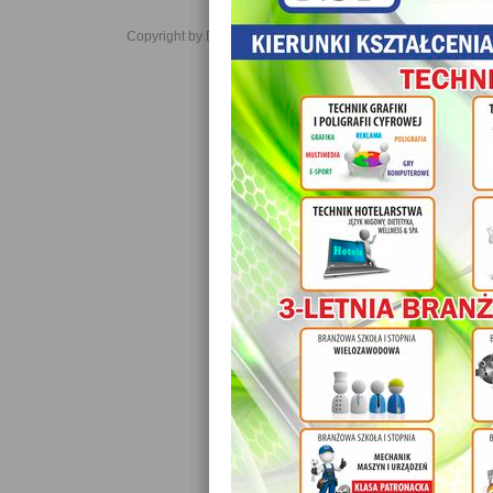
Copyright by Daniel JabĹoĹski 2006-2021. All rights reserved