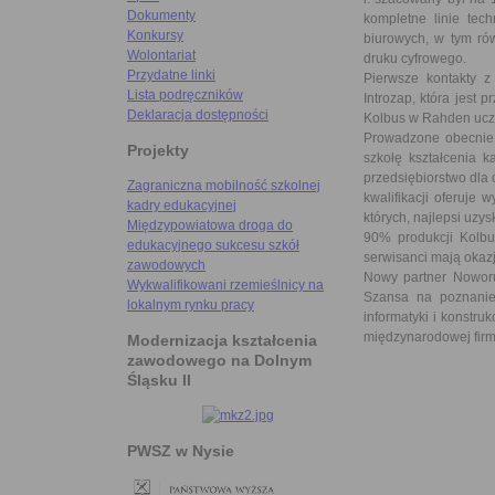
Dokumenty
kompletne linie tech
Konkursy
biurowych, w tym rów
Wolontariat
druku cyfrowego.
Przydatne linki
Pierwsze kontakty z
Lista podręczników
Introzap, która jest
Deklaracja dostępności
Kolbus w Rahden ucze
Prowadzone obecnie 
Projekty
szkołę kształcenia 
przedsiębiorstwo dla 
Zagraniczna mobilność szkolnej
kwalifikacji oferuje
kadry edukacyjnej
których, najlepsi uz
Międzypowiatowa droga do
90% produkcji Kolbu
edukacyjnego sukcesu szkół
serwisanci mają okaz
zawodowych
Nowy partner Noworu
Wykwalifikowani rzemieślnicy na
Szansa na poznanie 
lokalnym rynku pracy
informatyki i konstru
międzynarodowej firm
Modernizacja kształcenia
zawodowego na Dolnym
Śląsku II
PWSZ w Nysie