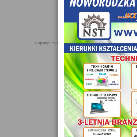
Copyright by Daniel JabĹoĹski 2006-2021. All rights reserved