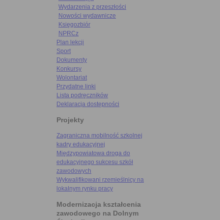
Wydarzenia z przeszłości
Nowości wydawnicze
Księgozbiór
NPRCz
Plan lekcji
Sport
Dokumenty
Konkursy
Wolontariat
Przydatne linki
Lista podręczników
Deklaracja dostępności
Projekty
Zagraniczna mobilność szkolnej
kadry edukacyjnej
Międzypowiatowa droga do
edukacyjnego sukcesu szkół
zawodowych
Wykwalifikowani rzemieślnicy na
lokalnym rynku pracy
Modernizacja kształcenia
zawodowego na Dolnym