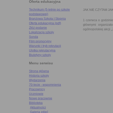
Oferta edukacyjna
Technikum (5-letnie po szkole
JAK NIE CZYTAM JA
podstawowej)
Branżowa Szkoła I Stopnia
1 czerwca o godzinie
Oferta edukacyjna (pdf)
głównymi organizat
Złóż podanie
ogólnopolskiej akcj
Lokalizacja szkoły
Sonda
Film promocyjny
Warunki i tryb rekrutacji
Ulotka rekrutacyjna
Biuletyny szkoły
Menu serwisu
Strona główna
Historia szkoły
Wydarzenia
70-lecie - wspomnienia
Pracownicy
Uczniowie
Nowe pracownie
Biblioteka
Aktualności
Galeria zdjęć