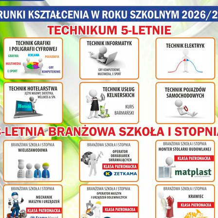
olnej
ł
cy na
nia
ym