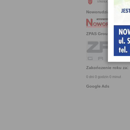
Noworudzianin
ZPAS Group
Zakończenie roku za:
0 dni 0 godzin 0 minut
Google Ads