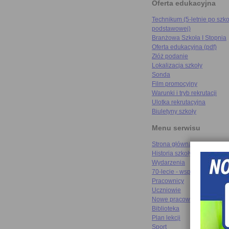
Oferta edukacyjna
Technikum (5-letnie po szko
podstawowej)
Branżowa Szkoła I Stopnia
Oferta edukacyjna (pdf)
Złóż podanie
Lokalizacja szkoły
Sonda
Film promocyjny
Warunki i tryb rekrutacji
Ulotka rekrutacyjna
Biuletyny szkoły
Menu serwisu
Strona główna
Historia szkoły
Wydarzenia
70-lecie - wspomnienia
Pracownicy
Uczniowie
Nowe pracownie
Biblioteka
Plan lekcji
Sport