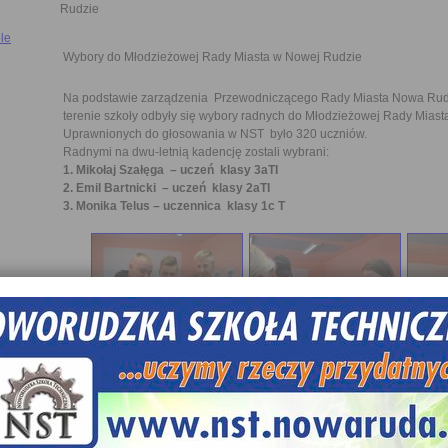
Rudzie
le
Wybory do Młodzieżowej Rady Miasta w Nowej Rudzie
Na podstawie zarządzenia Przewodniczącego Rady Miasta Nowa Ruda,
terenie szkoły odbyły się wybory radnych do Młodzieżowej Rady Mias
Uprawnionych do głosowania w NST było 320 uczniów.
Radnymi na dwu-letnią kadencję zostali wybrani:
1. Mikołaj Szałęga – uczeń klasy 3aTI
2. Emil Bartnicki – uczeń klasy 2aTI
3. Monika Telus – uczennica klasy 1c T
Dziękujemy kolegom i koleżankom za aktywny udział w wyborach , a
życzymy owocnej pracy i godnego reprezentowania szkoły na terenie m
Samorząd Uczniowski NST