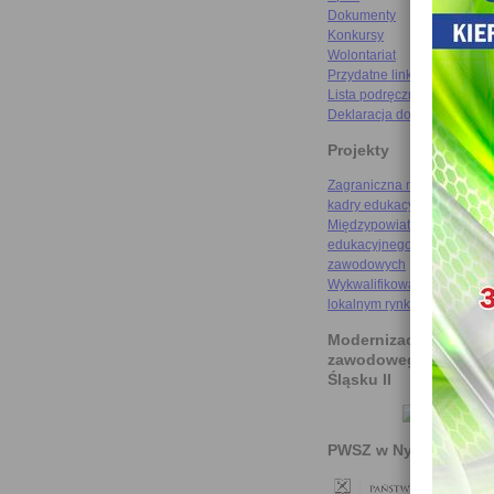
Dokumenty
Konkursy
Wolontariat
Przydatne linki
Lista podręczników
Deklaracja dostępności
Projekty
Zagraniczna mobilność szk
kadry edukacyjnej
Międzypowiatowa droga do
edukacyjnego sukcesu szkó
zawodowych
Wykwalifikowani rzemieślni
lokalnym rynku pracy
Modernizacja kształce
zawodowego na Doln
Śląsku II
PWSZ w Nysie