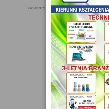
Copyright by Daniel JabĹoĹski 2006-2021. All rights reserved