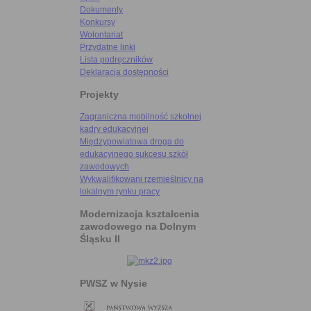
Dokumenty
Konkursy
Wolontariat
Przydatne linki
Lista podręczników
Deklaracja dostępności
Projekty
Zagraniczna mobilność szkolnej
kadry edukacyjnej
Międzypowiatowa droga do
edukacyjnego sukcesu szkół
zawodowych
Wykwalifikowani rzemieślnicy na
lokalnym rynku pracy
Modernizacja kształcenia
zawodowego na Dolnym
Śląsku II
PWSZ w Nysie