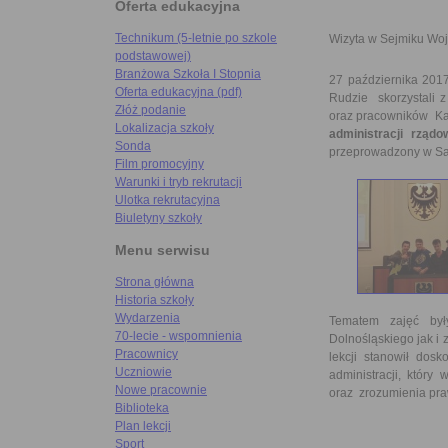
Oferta edukacyjna
Technikum (5-letnie po szkole
Wizyta w Sejmiku Wo
podstawowej)
Branżowa Szkoła I Stopnia
27 października 2017
Oferta edukacyjna (pdf)
Rudzie skorzystali 
Złóż podanie
oraz pracowników Kan
Lokalizacja szkoły
administracji rząd
Sonda
przeprowadzony w Sa
Film promocyjny
Warunki i tryb rekrutacji
Ulotka rekrutacyjna
Biuletyny szkoły
Menu serwisu
Strona główna
Historia szkoły
Wydarzenia
Tematem zajęć by
70-lecie - wspomnienia
Dolnośląskiego jak i
Pracownicy
lekcji stanowił dos
Uczniowie
administracji, który
Nowe pracownie
oraz zrozumienia pra
Biblioteka
Plan lekcji
Sport