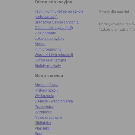
Oferta edukacyjna
Technikum (5-letnie po szkole
Szkoły dla nadziei
podstawowej)
Branżowa Szkoła I Stopnia
Podziękowanie dla No
Oferta edukacyjna (pdf)
"szkoły dla nadziei",
Złóż podanie
Lokalizacja szkoły
Sonda
Film promocyjny
Warunki i tryb rekrutacji
Ulotka rekrutacyjna
Biuletyny szkoły
Menu serwisu
Strona główna
Historia szkoły
Wydarzenia
70-lecie - wspomnienia
Pracownicy
Uczniowie
Nowe pracownie
Biblioteka
Plan lekcji
Sport