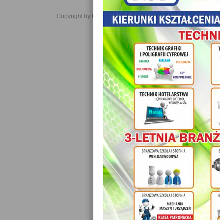
Copyright by Daniel JabĹoĹski 2006-2021. All rights reserved