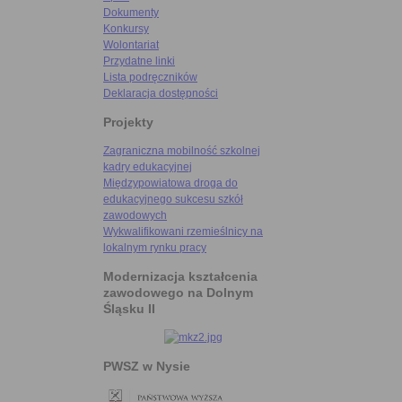
Dokumenty
Konkursy
Wolontariat
Przydatne linki
Lista podręczników
Deklaracja dostępności
Projekty
Zagraniczna mobilność szkolnej
kadry edukacyjnej
Międzypowiatowa droga do
edukacyjnego sukcesu szkół
zawodowych
Wykwalifikowani rzemieślnicy na
lokalnym rynku pracy
Modernizacja kształcenia
zawodowego na Dolnym
Śląsku II
PWSZ w Nysie