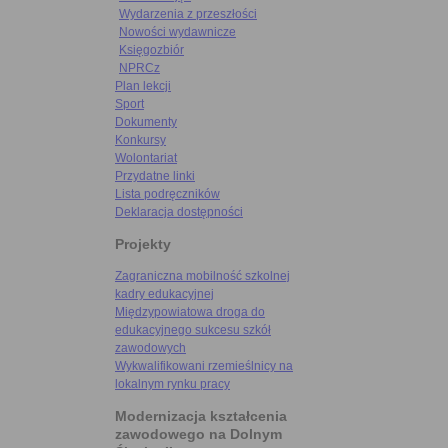
Wydarzenia z przeszłości
Nowości wydawnicze
Księgozbiór
NPRCz
Plan lekcji
Sport
Dokumenty
Konkursy
Wolontariat
Przydatne linki
Lista podręczników
Deklaracja dostępności
Projekty
Zagraniczna mobilność szkolnej
kadry edukacyjnej
Międzypowiatowa droga do
edukacyjnego sukcesu szkół
zawodowych
Wykwalifikowani rzemieślnicy na
lokalnym rynku pracy
Modernizacja kształcenia
zawodowego na Dolnym