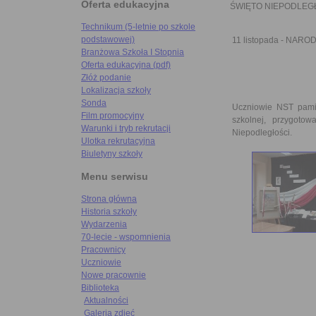
Oferta edukacyjna
ŚWIĘTO NIEPODLEG
Technikum (5-letnie po szkole
podstawowej)
11 listopada - NA
Branżowa Szkoła I Stopnia
Oferta edukacyjna (pdf)
Złóż podanie
Lokalizacja szkoły
Sonda
Uczniowie NST pamię
Film promocyjny
szkolnej, przygoto
Warunki i tryb rekrutacji
Niepodległości.
Ulotka rekrutacyjna
Biuletyny szkoły
Menu serwisu
Strona główna
Historia szkoły
Wydarzenia
70-lecie - wspomnienia
Pracownicy
Uczniowie
Nowe pracownie
Biblioteka
Aktualności
Galeria zdjęć