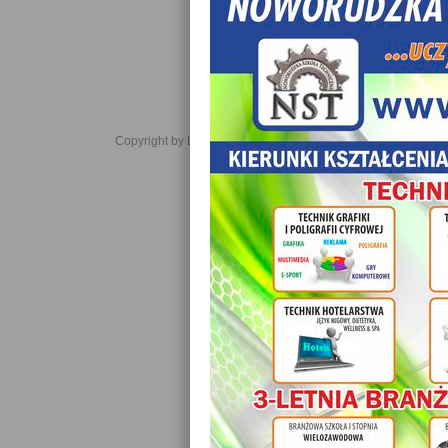
Copyright by Daniel JabĹoĹski 2006-2021. All rights reserved