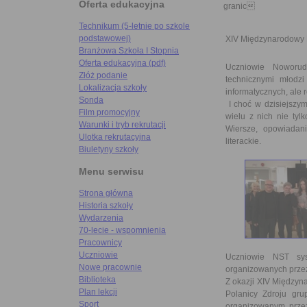
Oferta edukacyjna
granic
Technikum (5-letnie po szkole
podstawowej)
XIV Międzynarodowy 
Branżowa Szkoła I Stopnia
Oferta edukacyjna (pdf)
Uczniowie Noworud
Złóż podanie
technicznymi młodz
Lokalizacja szkoły
informatycznych, ale ró
Sonda
I choć w dzisiejszym
Film promocyjny
wielu z nich nie tyl
Warunki i tryb rekrutacji
Wiersze, opowiadan
Ulotka rekrutacyjna
literackie.
Biuletyny szkoły
Menu serwisu
Strona główna
Historia szkoły
Wydarzenia
70-lecie - wspomnienia
Pracownicy
Uczniowie
Uczniowie NST sys
Nowe pracownie
organizowanych przez 
Biblioteka
Z okazji XIV Międzyn
Plan lekcji
Polanicy Zdroju gr
Sport
organizowanym przez