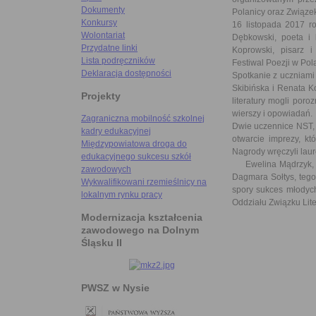
Dokumenty
Polanicy oraz Związek
Konkursy
16 listopada 2017 ro
Wolontariat
Dębkowski, poeta i k
Przydatne linki
Koprowski, pisarz i
Lista podręczników
Festiwal Poezji w Pol
Deklaracja dostępności
Spotkanie z uczniami 
Skibińska i Renata K
Projekty
literatury mogli por
wierszy i opowiadań.
Zagraniczna mobilność szkolnej
Dwie uczennice NST, 
kadry edukacyjnej
otwarcie imprezy, k
Międzypowiatowa droga do
Nagrody wręczyli lau
edukacyjnego sukcesu szkół
Ewelina Mądrzyk, ucz
zawodowych
Dagmara Sołtys, tegor
Wykwalifikowani rzemieślnicy na
spory sukces młodych
lokalnym rynku pracy
Oddziału Związku Lite
Modernizacja kształcenia
zawodowego na Dolnym
Śląsku II
PWSZ w Nysie