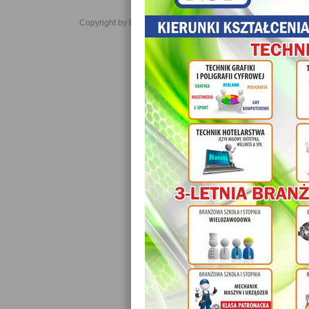
Copyright by Daniel JabĹoĹski 2006-2021. All rights reserved