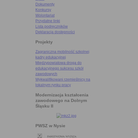
Dokumenty
Konkursy
Wolontariat
Przydatne linki
Lista podręczników
Deklaracja dostępności
Projekty
Zagraniczna mobilność szkolnej
kadry edukacyjnej
Międzypowiatowa droga do
edukacyjnego sukcesu szkół
zawodowych
Wykwalifikowani rzemieślnicy na
lokalnym rynku pracy
Modernizacja kształcenia
zawodowego na Dolnym
Śląsku II
PWSZ w Nysie