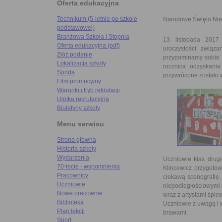
Oferta edukacyjna
Technikum (5-letnie po szkole
Narodowe Święto Nie
podstawowej)
Branżowa Szkoła I Stopnia
13 listopada 2017 
Oferta edukacyjna (pdf)
uroczystości związ
Złóż podanie
przypominamy sobie t
Lokalizacja szkoły
rocznica odzyskani
Sonda
przywrócone zostało 
Film promocyjny
Warunki i tryb rekrutacji
Ulotka rekrutacyjna
Biuletyny szkoły
Menu serwisu
Strona główna
Historia szkoły
Wydarzenia
Uczniowie klas drugi
70-lecie - wspomnienia
Klincewicz przygoto
Pracownicy
ciekawą scenografię.
Uczniowie
niepodległościowymi 
Nowe pracownie
wraz z artystami śpie
Biblioteka
Uczniowie z uwagą i w
Plan lekcji
brawami.
Sport