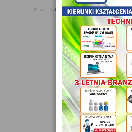
Copyright by Daniel JabĹoĹski 2006-2021. All rights reserved