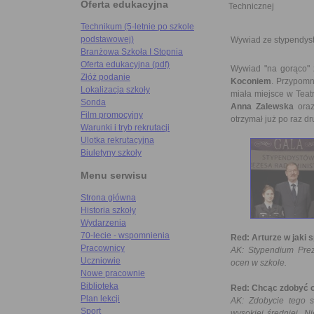
Oferta edukacyjna
Technicznej
Technikum (5-letnie po szkole
podstawowej)
Wywiad ze stypendyst
Branżowa Szkoła I Stopnia
Oferta edukacyjna (pdf)
Wywiad "na gorąco"
Złóż podanie
Koconiem
. Przypomn
Lokalizacja szkoły
miała miejsce w Tea
Sonda
Anna Zalewska
oraz
Film promocyjny
otrzymał już po raz dr
Warunki i tryb rekrutacji
Ulotka rekrutacyjna
Biuletyny szkoły
Menu serwisu
Strona główna
Historia szkoły
Wydarzenia
70-lecie - wspomnienia
Red: Arturze w jaki
Pracownicy
AK: Stypendium Prez
Uczniowie
ocen w szkole.
Nowe pracownie
Biblioteka
Red: Chcąc zdobyć o
Plan lekcji
AK: Zdobycie tego s
Sport
wysokiej średniej. N