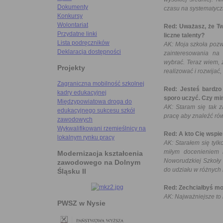
Dokumenty
czasu na systematycz
Konkursy
Wolontariat
Red: Uważasz, że Tw
Przydatne linki
liczne talenty?
Lista podręczników
AK: Moja szkoła pozw
Deklaracja dostępności
zainteresowania na
wybrać. Teraz wiem, 
Projekty
realizować i rozwijać
Zagraniczna mobilność szkolnej
Red: Jesteś bardzo
kadry edukacyjnej
sporo uczyć. Czy mim
Międzypowiatowa droga do
AK: Staram się tak 
edukacyjnego sukcesu szkół
pracę aby znaleźć ró
zawodowych
Wykwalifikowani rzemieślnicy na
Red: A kto Cię wspie
lokalnym rynku pracy
AK: Starałem się tyl
miłym docenieniem 
Modernizacja kształcenia
Noworudzkiej Szkoły 
zawodowego na Dolnym
do udziału w różnych
Śląsku II
Red: Zechciałbyś mo
AK: Najważniejsze to 
PWSZ w Nysie