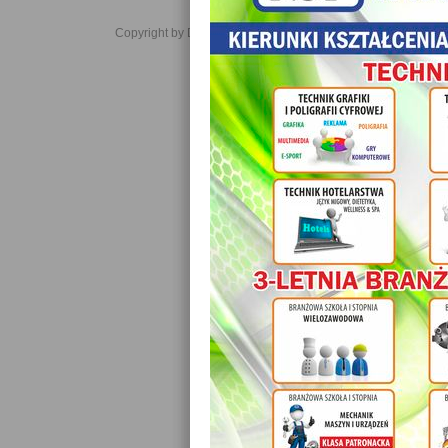
Copyright by Daniel JabĹoĹski 2006-2021. All rights reserved