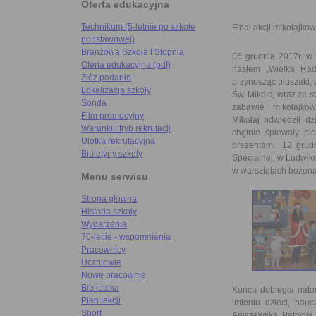
Oferta edukacyjna
Technikum (5-letnie po szkole
Finał akcji mikołajkow
podstawowej)
Branżowa Szkoła I Stopnia
06 grudnia 2017r. w 
Oferta edukacyjna (pdf)
hasłem „Wielka Rad
Złóż podanie
przynosząc pluszaki, 
Lokalizacja szkoły
Św. Mikołaj wraz ze s
Sonda
zabawie mikołajkowe
Film promocyjny
Mikołaj odwiedził d
Warunki i tryb rekrutacji
chętnie śpiewały pi
Ulotka rekrutacyjna
prezentami. 12 grudn
Biuletyny szkoły
Specjalnej, w Ludwiko
w warsztatach bożona
Menu serwisu
Strona główna
Historia szkoły
Wydarzenia
70-lecie - wspomnienia
Pracownicy
Uczniowie
Nowe pracownie
Biblioteka
Końca dobiegła nato
Plan lekcji
imieniu dzieci, nau
Sport
Aniszewska, Patrycja 