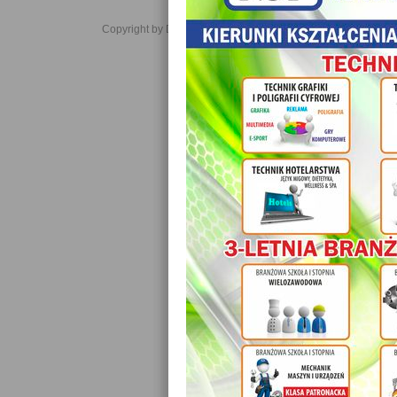
Copyright by Daniel JabĹoĹski 2006-2021. All rights reserved