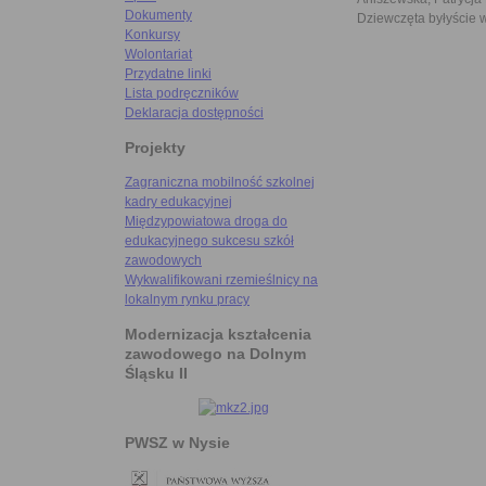
Dokumenty
Dziewczęta byłyście ws
Konkursy
Wolontariat
Przydatne linki
Lista podręczników
Deklaracja dostępności
Projekty
Zagraniczna mobilność szkolnej
kadry edukacyjnej
Międzypowiatowa droga do
edukacyjnego sukcesu szkół
zawodowych
Wykwalifikowani rzemieślnicy na
lokalnym rynku pracy
Modernizacja kształcenia
zawodowego na Dolnym
Śląsku II
PWSZ w Nysie