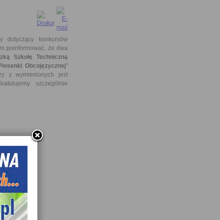
ty dotyczący konkursów
am poinformować, że dwa
zką Szkołę Techniczną
Piosenki Obcojęzycznej
"
szy z wymienionych jest
ratulujemy szczególnie