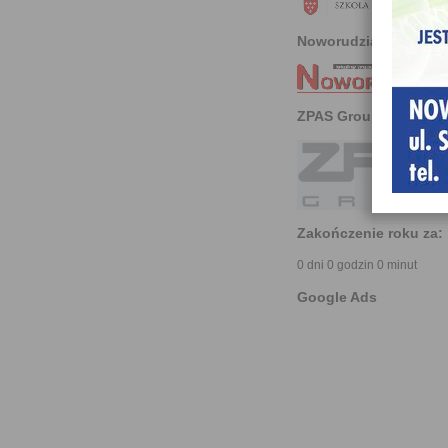
Noworudzianin
ZPAS Group
Zakończenie roku za:
0 dni 0 godzin 0 minut
Google Ads