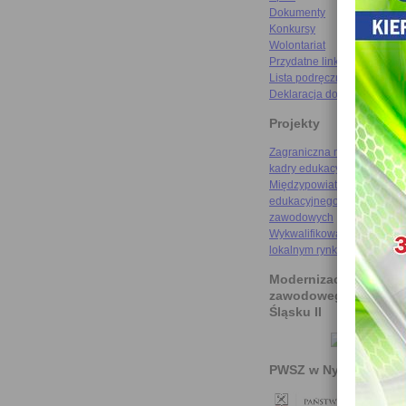
Dokumenty
Konkursy
Wolontariat
Przydatne linki
Lista podręczników
Deklaracja dostępności
Projekty
Zagraniczna mobilność szk
kadry edukacyjnej
Międzypowiatowa droga do
edukacyjnego sukcesu szkó
zawodowych
Wykwalifikowani rzemieślni
lokalnym rynku pracy
Modernizacja kształce
zawodowego na Doln
Śląsku II
PWSZ w Nysie