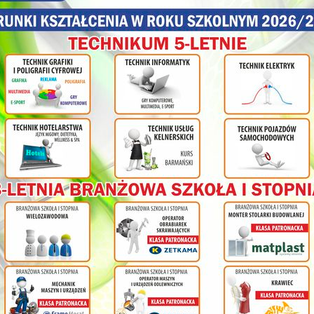
olnej
ł
cy na
nia
ym