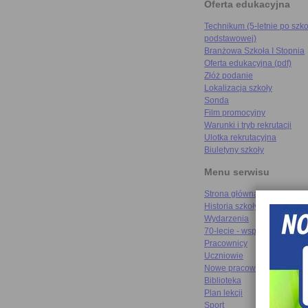
Oferta edukacyjna
Technikum (5-letnie po szko
podstawowej)
Branżowa Szkoła I Stopnia
Oferta edukacyjna (pdf)
Złóż podanie
Lokalizacja szkoły
Sonda
Film promocyjny
Warunki i tryb rekrutacji
Ulotka rekrutacyjna
Biuletyny szkoły
Menu serwisu
Strona główna
Historia szkoły
Wydarzenia
70-lecie - wspomnienia
Pracownicy
Uczniowie
Nowe pracownie
Biblioteka
Plan lekcji
Sport