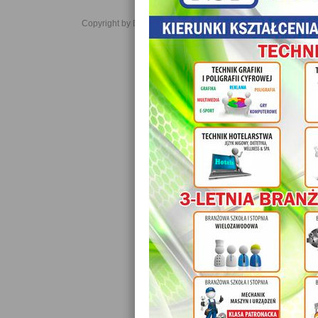
Copyright by Daniel JabĹoĹski 2006-2021. All rights reserved