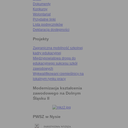
Dokumenty
Konkursy
Wolontariat
Przydatne linki
Lista podręczników
Deklaracja dostępności
Projekty
Zagraniczna mobilność szkolnej
kadry edukacyjnej
Międzypowiatowa droga do
edukacyjnego sukcesu szkół
zawodowych
Wykwalifikowani rzemieślnicy na
lokalnym rynku pracy
Modernizacja kształcenia
zawodowego na Dolnym
Śląsku II
PWSZ w Nysie