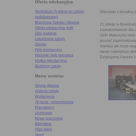
Oferta edukacyjna
Technikum (5-letnie po szkole
Warsztaty z doradcą
podstawowej)
Branżowa Szkoła I Stopnia
21 lutego w Noworudz
Oferta edukacyjna (pdf)
zawodoznawcze dla u
Złóż podanie
OHP. Maturzyści miel
Lokalizacja szkoły
poznać zapotrzebowani
Sonda
również jak może wyg
Film promocyjny
swoje największe atut
Warunki i tryb rekrutacji
Dziękujemy Paniom z 
Ulotka rekrutacyjna
Biuletyny szkoły
Menu serwisu
Strona główna
Historia szkoły
Wydarzenia
70-lecie - wspomnienia
Pracownicy
Uczniowie
Nowe pracownie
Biblioteka
Plan lekcji
Sport