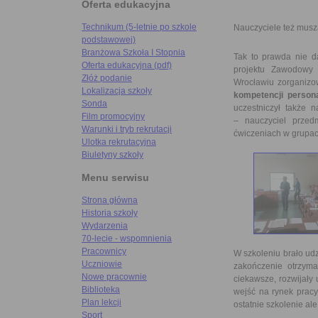
Oferta edukacyjna
Technikum (5-letnie po szkole
Nauczyciele też muszą
podstawowej)
Branżowa Szkoła I Stopnia
Tak to prawda nie d
Oferta edukacyjna (pdf)
projektu Zawodowy
Złóż podanie
Wrocławiu zorganizow
Lokalizacja szkoły
kompetencji person
Sonda
uczestniczył także n
Film promocyjny
– nauczyciel przed
Warunki i tryb rekrutacji
ćwiczeniach w grupac
Ulotka rekrutacyjna
Biuletyny szkoły
Menu serwisu
Strona główna
Historia szkoły
Wydarzenia
70-lecie - wspomnienia
Pracownicy
W szkoleniu brało udz
Uczniowie
zakończenie otrzyma
Nowe pracownie
ciekawsze, rozwijały
Biblioteka
wejść na rynek pracy
Plan lekcji
ostatnie szkolenie al
Sport