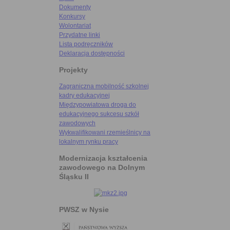
Dokumenty
Konkursy
Wolontariat
Przydatne linki
Lista podręczników
Deklaracja dostępności
Projekty
Zagraniczna mobilność szkolnej
kadry edukacyjnej
Międzypowiatowa droga do
edukacyjnego sukcesu szkół
zawodowych
Wykwalifikowani rzemieślnicy na
lokalnym rynku pracy
Modernizacja kształcenia
zawodowego na Dolnym
Śląsku II
PWSZ w Nysie