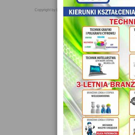
Copyright by Daniel JabĹoĹski 2006-2021. All rights reserved