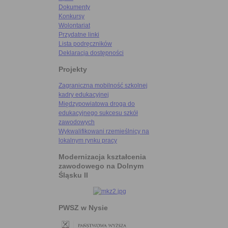
Dokumenty
Konkursy
Wolontariat
Przydatne linki
Lista podręczników
Deklaracja dostępności
Projekty
Zagraniczna mobilność szkolnej
kadry edukacyjnej
Międzypowiatowa droga do
edukacyjnego sukcesu szkół
zawodowych
Wykwalifikowani rzemieślnicy na
lokalnym rynku pracy
Modernizacja kształcenia
zawodowego na Dolnym
Śląsku II
PWSZ w Nysie