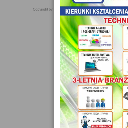
Copyright by Daniel JabĹoĹski 2006-2021. All rights reserved