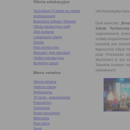
Oferta edukacyjna
Technikum (5-letnie po szkole
VIII Dolnośląska Gal
podstawowej)
Branżowa Szkoła I Stopnia
Duet taneczny ,,
Brea
Oferta edukacyjna (pdf)
Szkoły Techniczn
Złóż podanie
organizowanej prze
Lokalizacja szkoły
zostały zorganizowan
Sonda
pokazów jest wyłonie
Film promocyjny
tegorocznej edycji n
Warunki i tryb rekrutacji
pasji. Przeważały w
Ulotka rekrutacyjna
Wyróżnieni w tym et
Biuletyny szkoły
Talentów. Konkurs ma
oświatowych.
Menu serwisu
Strona główna
Historia szkoły
Wydarzenia
70-lecie - wspomnienia
Pracownicy
Uczniowie
Nowe pracownie
Biblioteka
Plan lekcji
Sport