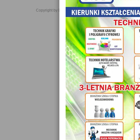
Copyright by Daniel JabĹoĹski 2006-2021. All rights reserved