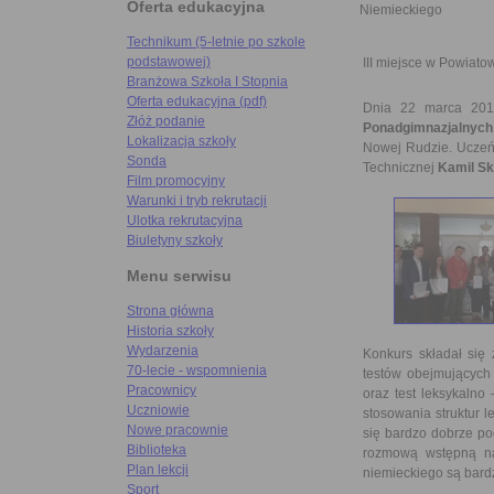
Oferta edukacyjna
Niemieckiego
Technikum (5-letnie po szkole
podstawowej)
III miejsce w Powiat
Branżowa Szkoła I Stopnia
Oferta edukacyjna (pdf)
Dnia 22 marca 201
Złóż podanie
Ponadgimnazjalnych
Lokalizacja szkoły
Nowej Rudzie. Uczeń
Sonda
Technicznej
Kamil Skr
Film promocyjny
Warunki i tryb rekrutacji
Ulotka rekrutacyjna
Biuletyny szkoły
Menu serwisu
Strona główna
Historia szkoły
Wydarzenia
Konkurs składał się 
70-lecie - wspomnienia
testów obejmujących
Pracownicy
oraz test leksykalno
Uczniowie
stosowania struktur 
Nowe pracownie
się bardzo dobrze po
Biblioteka
rozmową wstępną na
Plan lekcji
niemieckiego są bard
Sport