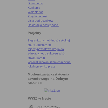
Dokumenty
Konkursy
Wolontariat
Przydatne linki
Lista podręczników
Deklaracja dostępności
Projekty
Zagraniczna mobilność szkolnej
kadry edukacyjnej
Międzypowiatowa droga do
edukacyjnego sukcesu szkół
zawodowych
Wykwalifikowani rzemieślnicy na
lokalnym rynku pracy
Modernizacja kształcenia
zawodowego na Dolnym
Śląsku II
PWSZ w Nysie