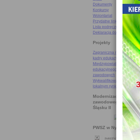
Dokumenty
Konkursy
Wolontariat
Przydatne linki
Lista podręczników
Deklaracja dostępności
Projekty
Zagraniczna mobilność szk
kadry edukacyjnej
Międzypowiatowa droga do
edukacyjnego sukcesu szkó
zawodowych
Wykwalifikowani rzemieślni
lokalnym rynku pracy
Modernizacja kształce
zawodowego na Doln
Śląsku II
PWSZ w Nysie