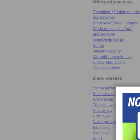
Oferta edukacyjna
Technikum (5-letnie po szko
podstawowej)
Branżowa Szkoła I Stopnia
Oferta edukacyjna (pdf)
Złóż podanie
Lokalizacja szkoły
Sonda
Film promocyjny
Warunki i tryb rekrutacji
Ulotka rekrutacyjna
Biuletyny szkoły
Menu serwisu
Strona główna
Historia szkoły
Wydarzenia
70-lecie - wspomnienia
Pracownicy
Uczniowie
Nowe pracownie
Biblioteka
Plan lekcji
Sport