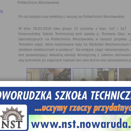
Politechnice Wrocławskiej
le
Po raz kolejny nasi elektrycy z wizytą na Politechnice Wrocławskiej
W dniu 28.04.2018 roku grupa 15 uczniów z klas: 1aT i 3aT t
Noworudzkiej Szkoły Technicznej pod opieką p. Romana Głaz, wz
laboratoryjnych na Politechnice Wrocławskiej w ramach projektu 
Tematem zajęć, które realizowane były na Wydziale Mechanicznym u
silnikiem elektrycznym w praktyce”. Na wstępie zajęć laboratoryjnych,
test sprawdzający aktualną wiedzę teoretyczną z zakresu sterowania
aby ponownie po zajęciach napisać ten sam test w celu sprawdzenia p
Po wstępnym wykładzie teoretycznym i pokazie multimedialnym p
grupy ćwiczeniowe i każda grupa miała za zadanie wykonanie układ
silnikami: indukcyjnym jednofazowym, prądu stałego oraz silnikiem
grupa miała za zadanie demontaż, pomiary uzwojeń oraz ponowny mon
klatkowego. Uczniowie po raz pierwszy mogli sami zaprogramowa