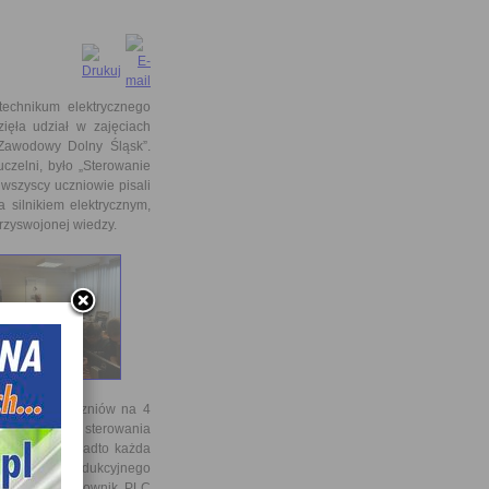
echnikum elektrycznego
ięła udział w zajęciach
„Zawodowy Dolny Śląsk”.
czelni, było „Sterowanie
 wszyscy uczniowie pisali
 silnikiem elektrycznym,
rzyswojonej wiedzy.
odzielono uczniów na 4
u zasilania i sterowania
 krokowym. Ponadto każda
taż silnika indukcyjnego
ć poprzez sterownik PLC