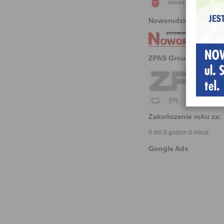
Noworudzianin
ZPAS Group
Zakończenie roku za:
0 dni 0 godzin 0 minut
Google Ads