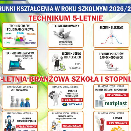
sterowanie pracy silnika elektrycznego. Było to całkiem nowe 
przedsmak tego, czego mogą się nauczyć kontynuując naukę na studia
uczestników zajęć laboratoryjnych otrzymał zaświadczenie potwi
politechnicznych. Zarówno koszt zajęć, transport jak i wyżywienie leżał
a sam Projekt „Zawodowy Dolny Śląsk” był współfinansowany pr
środków Europejskiego Funduszu Społecznego w ramach P
Województwa Dolnośląskiego 2014-2020.
olnej
ł
cy na
nia
ym