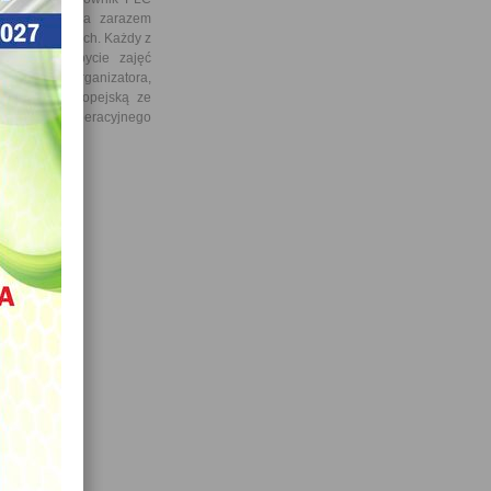
doświadczenie a zarazem
ch inżynierskich. Każdy z
erdzające odbycie zajęć
y po stronie organizatora,
zez Unię Europejską ze
rogramu Operacyjnego