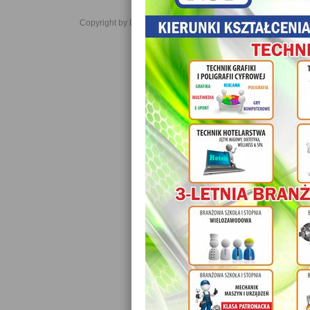
Copyright by Daniel JabĹoĹski 2006-2021. All rights reserved