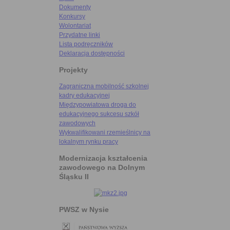
Dokumenty
Konkursy
Wolontariat
Przydatne linki
Lista podręczników
Deklaracja dostępności
Projekty
Zagraniczna mobilność szkolnej
kadry edukacyjnej
Międzypowiatowa droga do
edukacyjnego sukcesu szkół
zawodowych
Wykwalifikowani rzemieślnicy na
lokalnym rynku pracy
Modernizacja kształcenia
zawodowego na Dolnym
Śląsku II
PWSZ w Nysie