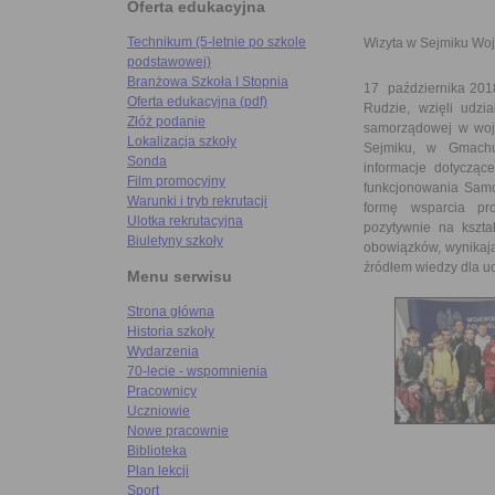
Oferta edukacyjna
Technikum (5-letnie po szkole
Wizyta w Sejmiku Wo
podstawowej)
Branżowa Szkoła I Stopnia
17 października 2018
Oferta edukacyjna (pdf)
Rudzie, wzięli udzi
Złóż podanie
samorządowej w woje
Lokalizacja szkoły
Sejmiku, w Gmachu
Sonda
informacje dotyczą
Film promocyjny
funkcjonowania Samo
Warunki i tryb rekrutacji
formę wsparcia proc
Ulotka rekrutacyjna
pozytywnie na kszta
Biuletyny szkoły
obowiązków, wynikają
źródłem wiedzy dla u
Menu serwisu
Strona główna
Historia szkoły
Wydarzenia
70-lecie - wspomnienia
Pracownicy
Uczniowie
Nowe pracownie
Biblioteka
Plan lekcji
Sport