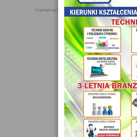
Copyright by Daniel JabĹoĹski 2006-2021. All rights reserved