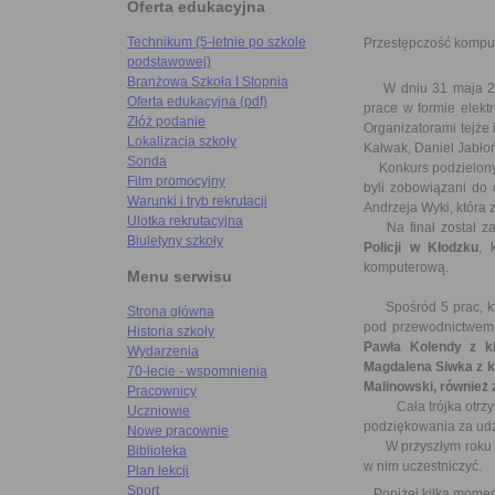
Oferta edukacyjna
Technikum (5-letnie po szkole
Przestępczość kompu
podstawowej)
Branżowa Szkoła I Stopnia
W dniu 31 maja 2005
Oferta edukacyjna (pdf)
prace w formie elekt
Złóż podanie
Organizatorami tejże 
Lokalizacja szkoły
Kałwak, Daniel Jabło
Sonda
Konkurs podzielony b
Film promocyjny
byli zobowiązani do
Warunki i tryb rekrutacji
Andrzeja Wyki, która 
Ulotka rekrutacyjna
Na finał został z
Biuletyny szkoły
Policji w Kłodzku
, 
komputerową.
Menu serwisu
Spośród 5 prac, któr
Strona główna
pod przewodnictwem 
Historia szkoły
Pawła Kolendy z k
Wydarzenia
Magdalena Siwka z k
70-lecie - wspomnienia
Malinowski, również 
Pracownicy
Cała trójka otrzyma
Uczniowie
podziękowania za udz
Nowe pracownie
W przyszłym roku kol
Biblioteka
w nim uczestniczyć.
Plan lekcji
Sport
Poniżej kilka moment