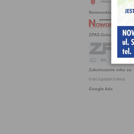
Noworudzianin
ZPAS Group
Zakończenie roku za:
0 dni 0 godzin 0 minut
Google Ads