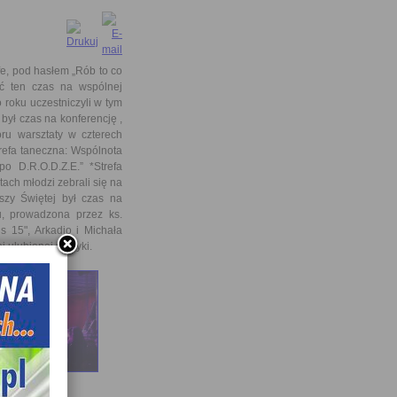
fe, pod hasłem „Rób to co
ić ten czas na wspólnej
o roku uczestniczyli w tym
był czas na konferencję ,
oru warsztaty w czterech
trefa taneczna: Wspólnota
o D.R.O.D.Z.E.” *Strefa
ach młodzi zebrali się na
szy Świętej był czas na
u, prowadzona przez ks.
s 15", Arkadio i Michała
j ulubionej muzyki.