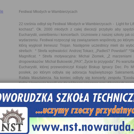
le
Festiwal Młodych w Wambierzycach
22 rześnia odbył się Festiwal Młodych w Wambierzycach - Light for Li
kochasz”. Ok. 2000 młodych z całej diecezji przybyło aby spędz
Eucharystii, uwielbieniu i koncertach. Uczniowie z naszej szkoły jak c
wydarzeniu. Festiwal rozpoczął się zawiązaniem wspólnoty, po którym 
którą wygłosił Ireneusz Trojan. Następnie uczestnicy mieli do wyb
strefach: * Strefa wytrwałości: Andrzej Tokarz, „Padłeś? Powstań!” *S
Magnificat. * Strefa motywacyjna: Michał Ziomek, „Z marzeniami p
drogowskazów: Michał Bukowski „PAX”, Życie to przygoda”. Po warsztat
Eucharystii, której przewodniczył Ksiądz Biskup Ignacy Dec. Po M
posiłek, po którym odbyła się adoracja Najświętszego Sakrament
Rafała Masztalerza. Na koniec odbyły się koncerty: zespołu "Exodu
Króla. Uczniowie bawili się do późnego wieczora przy dźwiękach swoje