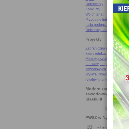
Dokumenty
Konkursy
Wolontariat
Przydatne linki
Lista podręczników
Deklaracja dostępności
Projekty
Zagraniczna mobilność szk
kadry edukacyjnej
Międzypowiatowa droga do
edukacyjnego sukcesu szkó
zawodowych
Wykwalifikowani rzemieślni
lokalnym rynku pracy
Modernizacja kształce
zawodowego na Doln
Śląsku II
PWSZ w Nysie