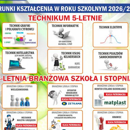
olnej
ł
cy na
nia
ym