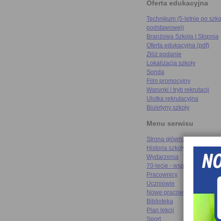
Oferta edukacyjna
Technikum (5-letnie po szko
podstawowej)
Branżowa Szkoła I Stopnia
Oferta edukacyjna (pdf)
Złóż podanie
Lokalizacja szkoły
Sonda
Film promocyjny
Warunki i tryb rekrutacji
Ulotka rekrutacyjna
Biuletyny szkoły
Menu serwisu
Strona główna
Historia szkoły
Wydarzenia
70-lecie - wspomnienia
Pracownicy
Uczniowie
Nowe pracownie
Biblioteka
Plan lekcji
Sport