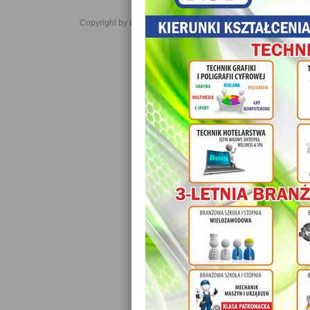
Copyright by Daniel JabĹoĹski 2006-2021. All rights reserved