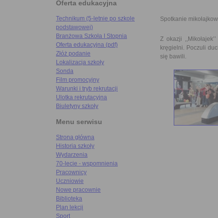
Oferta edukacyjna
Technikum (5-letnie po szkole
Spotkanie mikołajko
podstawowej)
Branżowa Szkoła I Stopnia
Z okazji ,,Mikołajek
Oferta edukacyjna (pdf)
kręgielni. Poczuli duc
Złóż podanie
się bawili.
Lokalizacja szkoły
Sonda
Film promocyjny
Warunki i tryb rekrutacji
Ulotka rekrutacyjna
Biuletyny szkoły
Menu serwisu
Strona główna
Historia szkoły
Wydarzenia
70-lecie - wspomnienia
Pracownicy
Uczniowie
Nowe pracownie
Biblioteka
Plan lekcji
Sport