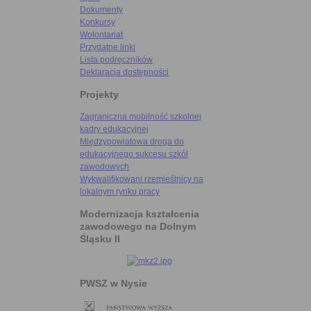
Dokumenty
Konkursy
Wolontariat
Przydatne linki
Lista podręczników
Deklaracja dostępności
Projekty
Zagraniczna mobilność szkolnej
kadry edukacyjnej
Międzypowiatowa droga do
edukacyjnego sukcesu szkół
zawodowych
Wykwalifikowani rzemieślnicy na
lokalnym rynku pracy
Modernizacja kształcenia
zawodowego na Dolnym
Śląsku II
PWSZ w Nysie