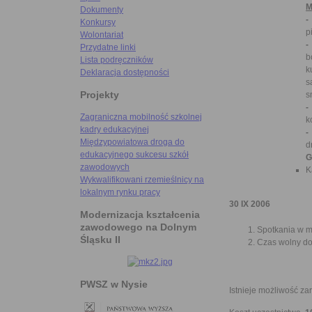
M
Dokumenty
-
Konkursy
p
Wolontariat
-
Przydatne linki
b
Lista podręczników
k
Deklaracja dostępności
s
Projekty
s
-
Zagraniczna mobilność szkolnej
k
kadry edukacyjnej
-
Międzypowiatowa droga do
d
edukacyjnego sukcesu szkół
G
zawodowych
K
Wykwalifikowani rzemieślnicy na
lokalnym rynku pracy
30 IX 2006
Modernizacja kształcenia
zawodowego na Dolnym
Spotkania w m
Śląsku II
Czas wolny do
PWSZ w Nysie
Istnieje możliwość z