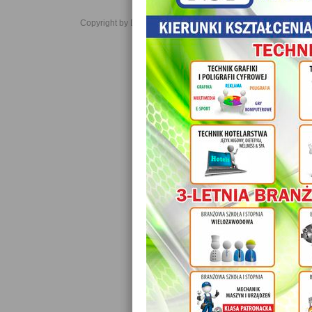
Copyright by Daniel JabĹoĹski 2006-2021. All rights reserved