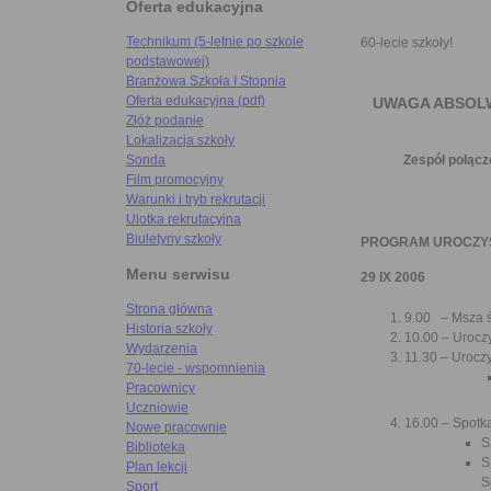
Oferta edukacyjna
Technikum (5-letnie po szkole
60-lecie szkoły!
podstawowej)
Branżowa Szkoła I Stopnia
Oferta edukacyjna (pdf)
UWAGA ABSOLW
Złóż podanie
Lokalizacja szkoły
Zespół połącz
Sonda
Film promocyjny
Warunki i tryb rekrutacji
Ulotka rekrutacyjna
Biuletyny szkoły
PROGRAM UROCZYS
Menu serwisu
29 IX 2006
Strona główna
9.00 – Msza ś
Historia szkoły
10.00 – Uroc
Wydarzenia
11.30 – Uroczy
70-lecie - wspomnienia
Pracownicy
Uczniowie
16.00 – Spotk
Nowe pracownie
S
Biblioteka
S
Plan lekcji
S
Sport