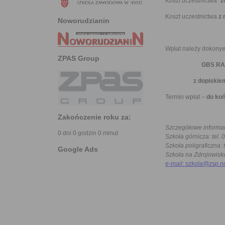
Koszt uczestnictwa
1
Koszt uczestnictwa
z 
Noworudzianin
Wpłat należy dokony
ZPAS Group
GBS RA
z dopiskiem
Termin wpłat –
do ko
Zakończenie roku za:
Szczegółowe informa
0 dni 0 godzin 0 minut
Szkoła górnicza: tel.
Szkoła poligraficzna:
Google Ads
Szkoła na Zdrojowisku
e-mail:
szkola@zsp.n