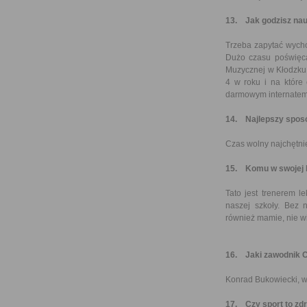
13. Jak godzisz nau
Trzeba zapytać wycho
Dużo czasu poświęca
Muzycznej w Kłodzku.
4 w roku i na które
darmowym internatem 
14. Najlepszy sposó
Czas wolny najchętn
15. Komu w swojej k
Tato jest trenerem le
naszej szkoły. Bez 
również mamie, nie 
16. Jaki zawodnik Ci
Konrad Bukowiecki, wz
17. Czy sport to zd