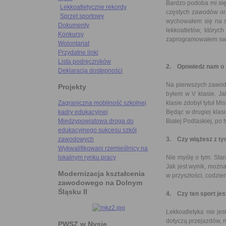
Bardzo podoba mi się 
Lekkoatletyczne rekordy
częstych zawodów or
Sprzęt sportowy
wychowałem się na st
Dokumenty
lekkoatletów, któryc
Konkursy
zaprogramowałem swo
Wolontariat
Przydatne linki
Lista podręczników
2. Opowiedz nam o 
Deklaracja dostępności
Na pierwszych zawoda
Projekty
byłem w V klasie. Ja
klasie zdobył tytuł M
Zagraniczna mobilność szkolnej
Będąc w drugiej klas
kadry edukacyjnej
Białej Podlaskiej, po
Międzypowiatowa droga do
edukacyjnego sukcesu szkół
3. Czy wiążesz z ty
zawodowych
Wykwalifikowani rzemieślnicy na
Nie myślę o tym. Star
lokalnym rynku pracy
Jak jest wynik, można
Modernizacja kształcenia
w przyszłości, codzien
zawodowego na Dolnym
Śląsku II
4. Czy ten sport je
Lekkoatletyka nie jes
dotyczą przejazdów, n
PWSZ w Nysie