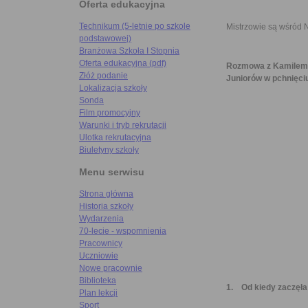
Oferta edukacyjna
Technikum (5-letnie po szkole
Mistrzowie są wśród 
podstawowej)
Branżowa Szkoła I Stopnia
Oferta edukacyjna (pdf)
Rozmowa z Kamilem K
Złóż podanie
Juniorów w pchnięciu
Lokalizacja szkoły
Sonda
Film promocyjny
Warunki i tryb rekrutacji
Ulotka rekrutacyjna
Biuletyny szkoły
Menu serwisu
Strona główna
Historia szkoły
Wydarzenia
70-lecie - wspomnienia
Pracownicy
Uczniowie
Nowe pracownie
Biblioteka
1. Od kiedy zaczęła
Plan lekcji
Sport