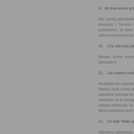
9. Ile trwa okres 
Nie robimy jakichkol
powrocie z Torunia 
powiedzieć, że tera
dobrze można było to
10. Czy zdarzają się
Miałem jedną kontu
gimnazjum.
11. Jak radzisz sobi
Wszystko ma znaczenie
Bardzo dużo czasu sp
zawodów pomaga mi m
zwracają na to uwagę
używać telefonów, za
Moim sposobem jest r
12. Co daje Tobie up
Ogromną satysfakcję 