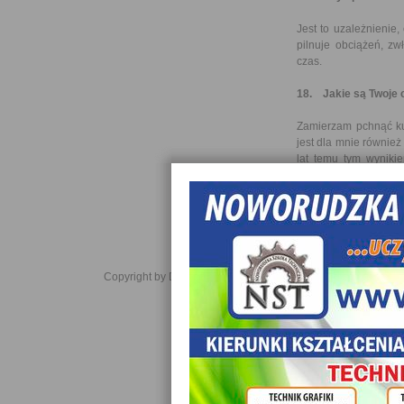
Jest to uzależnienie
pilnuje obciążeń, zw
czas.
18. Jakie są Twoje 
Zamierzam pchnąć ku
jest dla mnie również
lat temu tym wyniki
pogratulowała mi sms
Dziękuję za rozmowę 
KK
Copyright by Daniel JabĹoĹski 2006-2021. All rights reserved