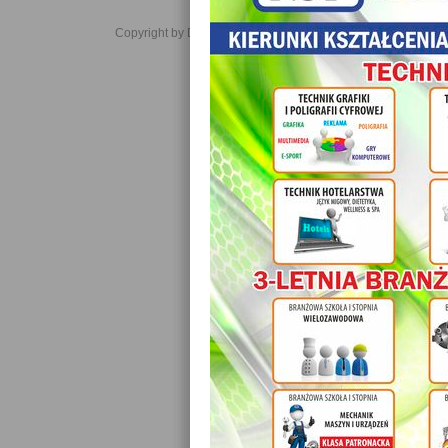
Copyright by Daniel JabĹoĹski 2006-2021. All rights reserved