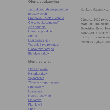
Oferta edukacyjna
Technikum (5-letnie po szkole
Konkurs Matematyc
podstawowej)
Branżowa Szkoła I Stopnia
21marca 2019 roku, c
Oferta edukacyjna (pdf)
Mateusz Bukowski
Złóż podanie
Dziedzina, Erwin No
Lokalizacja szkoły
KANGUR
. Uczniowi
Sonda
Każdy z uczestników
Film promocyjny
konkursu będą znane w
Warunki i tryb rekrutacji
Ulotka rekrutacyjna
Biuletyny szkoły
Menu serwisu
Strona główna
Historia szkoły
Wydarzenia
70-lecie - wspomnienia
Pracownicy
Uczniowie
Nowe pracownie
Biblioteka
Plan lekcji
Sport