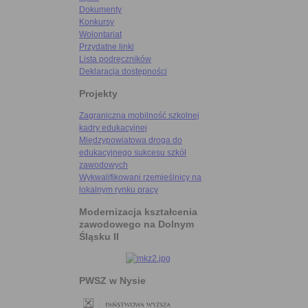
Dokumenty
Konkursy
Wolontariat
Przydatne linki
Lista podręczników
Deklaracja dostępności
Projekty
Zagraniczna mobilność szkolnej
kadry edukacyjnej
Międzypowiatowa droga do
edukacyjnego sukcesu szkół
zawodowych
Wykwalifikowani rzemieślnicy na
lokalnym rynku pracy
Modernizacja kształcenia
zawodowego na Dolnym
Śląsku II
PWSZ w Nysie