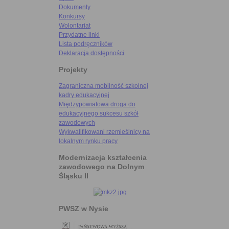
Dokumenty
Konkursy
Wolontariat
Przydatne linki
Lista podręczników
Deklaracja dostępności
Projekty
Zagraniczna mobilność szkolnej
kadry edukacyjnej
Międzypowiatowa droga do
edukacyjnego sukcesu szkół
zawodowych
Wykwalifikowani rzemieślnicy na
lokalnym rynku pracy
Modernizacja kształcenia
zawodowego na Dolnym
Śląsku II
PWSZ w Nysie