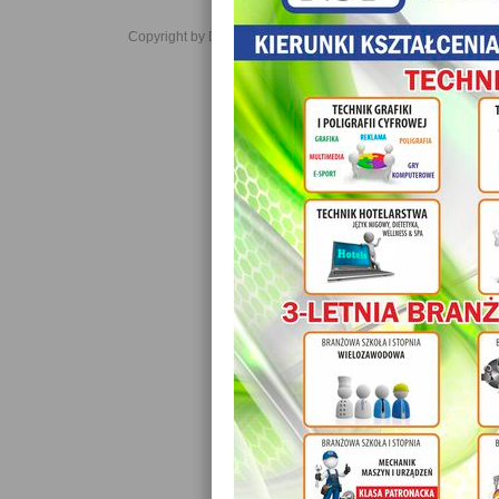
Copyright by Daniel JabĹoĹski 2006-2021. All rights reserved