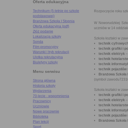
Oferta edukacyjna
Technikum (5-letnie po szkole
Rozpoczęcie roku sz
podstawowej)
Branżowa Szkoła I Stopnia
W Noworudzkiej Szko
Oferta edukacyjna (pdf)
uczniów w 14 oddział
Złóż podanie
Lokalizacja szkoły
Szkoła kształci w za
Sonda
•
technik cyfrowyc
Film promocyjny
•
technik grafiki i p
Warunki i tryb rekrutacji
•
technik elektryk
–
Ulotka rekrutacyjna
•
technik hotelarst
Biuletyny szkoły
•
technik informaty
•
technik pojazdó
Menu serwisu
•
Branżowa Szkoła 
(symbol zawodu72310
Strona główna
Historia szkoły
Szkoła kształci w za
Wydarzenia
•
technik grafiki i p
70-lecie - wspomnienia
•
technik elektryk
–
Pracownicy
•
technik hotelarst
Uczniowie
•
technik informaty
Nowe pracownie
•
technik pojazdó
Biblioteka
•
Branżowa Szkoła I
Plan lekcji
Sport