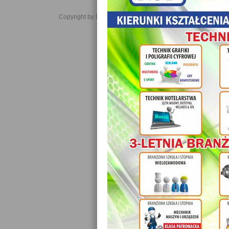
Copyright by Daniel JabĹoĹski 2006-2021. All rights reserved