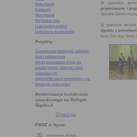
W zawodzie techn
Dokumenty
projektowanie i pr
Konkursy
Sportów Elektroniczn
Wolontariat
Przydatne linki
W zawodzie technik
Lista podręczników
zgodzie z potrzebam
Deklaracja dostępności
Ireny Eris oraz Nowy 
Projekty
Zagraniczna mobilność szkolnej
kadry edukacyjnej
Międzypowiatowa droga do
edukacyjnego sukcesu szkół
zawodowych
Wykwalifikowani rzemieślnicy na
lokalnym rynku pracy
Modernizacja kształcenia
zawodowego na Dolnym
Śląsku II
PWSZ w Nysie