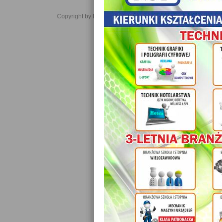
Copyright by Daniel JabĹoĹski 2006-2021. All rights reserved