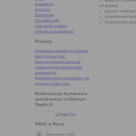
• wesprzeć działania 
Dokumenty
za granicą;
Konkursy
• zaprosić lokalnego 
Wolontariat
• zorganizować wyst
Przydatne linki
• zorganizować wycie
Lista podręczników
Deklaracja dostępności
Projekty
Zagraniczna mobilność szkolnej
kadry edukacyjnej
Międzypowiatowa droga do
edukacyjnego sukcesu szkół
zawodowych
Wykwalifikowani rzemieślnicy na
lokalnym rynku pracy
Modernizacja kształcenia
zawodowego na Dolnym
Śląsku II
PWSZ w Nysie