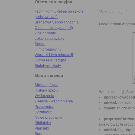
Oferta edukacyjna
Technikum (5-letnie po szkole
"Szkoła pamięta"
podstawowej)
Branżowa Szkoła I Stopnia
Nasza szkoła włączył
Oferta edukacyjna (pdf)
Złóż podanie
Lokalizacja szkoły
Sonda
Film promocyjny
Warunki i tryb rekrutacji
Ulotka rekrutacyjna
Biuletyny szkoły
Menu serwisu
Strona główna
Historia szkoły
W ramach akcji „Szko
Wydarzenia
• uporządkować i odw
70-lecie - wspomnienia
• odwiedzić lokalne mi
Pracownicy
• zapalić znicze w mi
Uczniowie
Nowe pracownie
• posprzątać bezimie
Biblioteka
udekorować te groby;
Plan lekcji
• odwiedzić groby zm
Sport