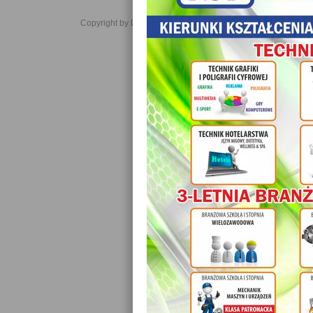
Copyright by Daniel JabĹoĹski 2006-2021. All rights reserved