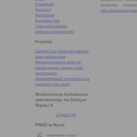
Dokumenty
wizytówką naszeg
Konkursy
https://www.wgorysowi
Wolontariat
Przydatne linki
Lista podręczników
Deklaracja dostępności
Projekty
Zagraniczna mobilność szkolnej
kadry edukacyjnej
Międzypowiatowa droga do
edukacyjnego sukcesu szkół
zawodowych
Wykwalifikowani rzemieślnicy na
lokalnym rynku pracy
Modernizacja kształcenia
zawodowego na Dolnym
Śląsku II
PWSZ w Nysie