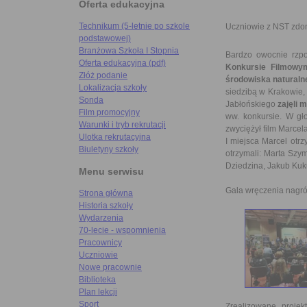
Oferta edukacyjna
Technikum (5-letnie po szkole
Uczniowie z NST zdo
podstawowej)
Branżowa Szkoła I Stopnia
Bardzo owocnie rzpo
Oferta edukacyjna (pdf)
Konkursie Filmowy
Złóż podanie
środowiska naturaln
Lokalizacja szkoły
siedzibą w Krakowie,
Sonda
Jabłońskiego
zajęli m
Film promocyjny
ww. konkursie. W gło
Warunki i tryb rekrutacji
zwyciężył film Marce
Ulotka rekrutacyjna
I miejsca Marcel otrz
Biuletyny szkoły
otrzymali: Marta Szy
Dziedzina, Jakub Kuku
Menu serwisu
Gala wręczenia nagró
Strona główna
Historia szkoły
Wydarzenia
70-lecie - wspomnienia
Pracownicy
Uczniowie
Nowe pracownie
Biblioteka
Plan lekcji
Sport
Zrealizowane projek