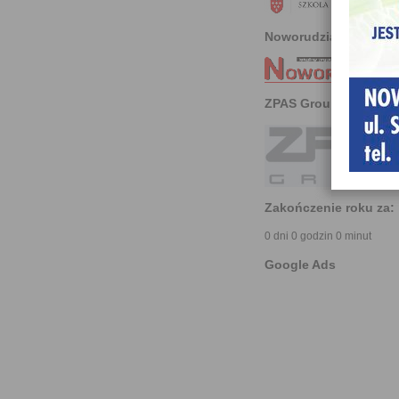
Noworudzianin
ZPAS Group
Zakończenie roku za:
0 dni 0 godzin 0 minut
Google Ads