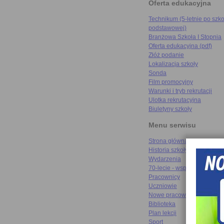
Oferta edukacyjna
Technikum (5-letnie po szko
podstawowej)
Branżowa Szkoła I Stopnia
Oferta edukacyjna (pdf)
Złóż podanie
Lokalizacja szkoły
Sonda
Film promocyjny
Warunki i tryb rekrutacji
Ulotka rekrutacyjna
Biuletyny szkoły
Menu serwisu
Strona główna
Historia szkoły
Wydarzenia
70-lecie - wspomnienia
Pracownicy
Uczniowie
Nowe pracownie
Biblioteka
Plan lekcji
Sport