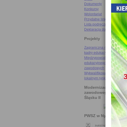
Dokumenty
Konkursy
Wolontariat
Przydatne linki
Lista podręczników
Deklaracja dostępności
Projekty
Zagraniczna mobilność szk
kadry edukacyjnej
Międzypowiatowa droga do
edukacyjnego sukcesu szkó
zawodowych
Wykwalifikowani rzemieślni
lokalnym rynku pracy
Modernizacja kształce
zawodowego na Doln
Śląsku II
PWSZ w Nysie