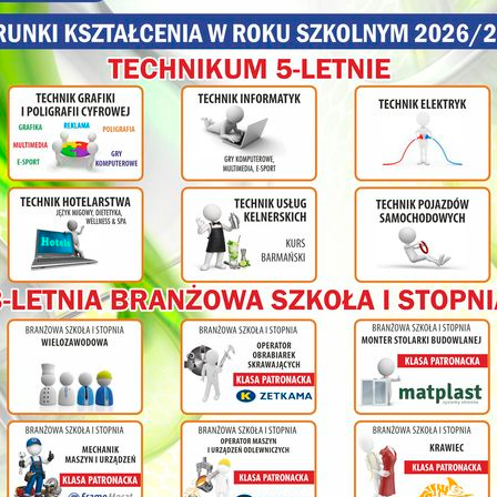
olnej
ł
cy na
nia
ym