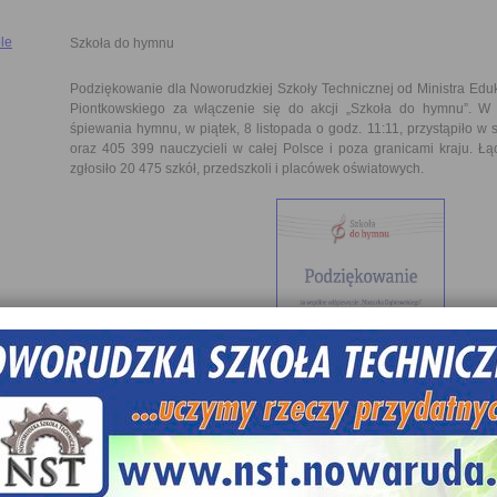
le
Szkoła do hymnu
Podziękowanie dla Noworudzkiej Szkoły Technicznej od Ministra Edu
Piontkowskiego za włączenie się do akcji „Szkoła do hymnu”. W
śpiewania hymnu, w piątek, 8 listopada o godz. 11:11, przystąpiło 
oraz 405 399 nauczycieli w całej Polsce i poza granicami kraju. Łą
zgłosiło 20 475 szkół, przedszkoli i placówek oświatowych.