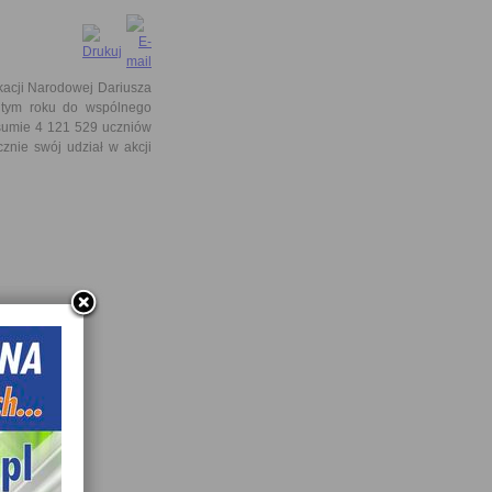
kacji Narodowej Dariusza
 tym roku do wspólnego
w sumie 4 121 529 uczniów
cznie swój udział w akcji