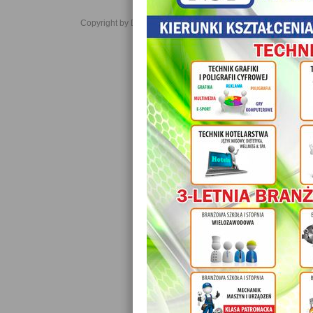
Copyright by Daniel JabĹoĹski 2006-2021. All rights reserved