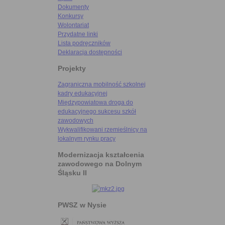
Dokumenty
Konkursy
Wolontariat
Przydatne linki
Lista podręczników
Deklaracja dostępności
Projekty
Zagraniczna mobilność szkolnej
kadry edukacyjnej
Międzypowiatowa droga do
edukacyjnego sukcesu szkół
zawodowych
Wykwalifikowani rzemieślnicy na
lokalnym rynku pracy
Modernizacja kształcenia
zawodowego na Dolnym
Śląsku II
PWSZ w Nysie