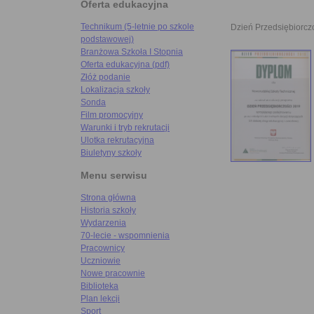
Oferta edukacyjna
Technikum (5-letnie po szkole
Dzień Przedsiębiorcz
podstawowej)
Branżowa Szkoła I Stopnia
Oferta edukacyjna (pdf)
Złóż podanie
Lokalizacja szkoły
Sonda
Film promocyjny
Warunki i tryb rekrutacji
Ulotka rekrutacyjna
Biuletyny szkoły
Menu serwisu
Strona główna
Historia szkoły
Wydarzenia
70-lecie - wspomnienia
Pracownicy
Uczniowie
Nowe pracownie
Biblioteka
Plan lekcji
Sport