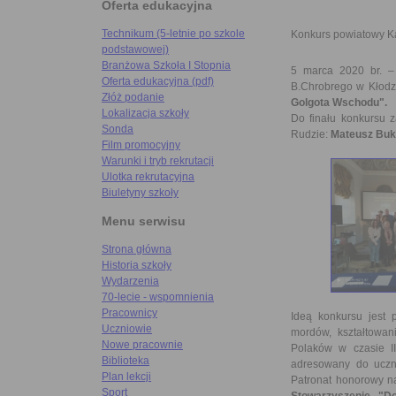
Oferta edukacyjna
Technikum (5-letnie po szkole
Konkurs powiatowy K
podstawowej)
Branżowa Szkoła I Stopnia
5 marca 2020 br. –
Oferta edukacyjna (pdf)
B.Chrobrego w Kłodz
Złóż podanie
Golgota Wschodu".
Lokalizacja szkoły
Do finału konkursu z
Sonda
Rudzie:
Mateusz Buko
Film promocyjny
Warunki i tryb rekrutacji
Ulotka rekrutacyjna
Biuletyny szkoły
Menu serwisu
Strona główna
Historia szkoły
Wydarzenia
70-lecie - wspomnienia
Pracownicy
Ideą konkursu jest p
Uczniowie
mordów, kształtowan
Nowe pracownie
Polaków w czasie II
Biblioteka
adresowany do uczn
Plan lekcji
Patronat honorowy n
Sport