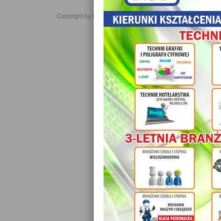
Copyright by Daniel JabĹoĹski 2006-2021. All rights reserved