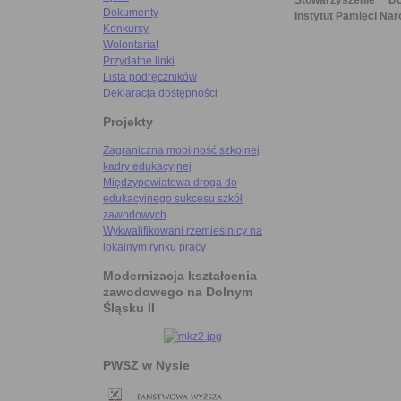
Stowarzyszenie "D
Dokumenty
Instytut Pamięci Nar
Konkursy
Wolontariat
Przydatne linki
Lista podręczników
Deklaracja dostępności
Projekty
Zagraniczna mobilność szkolnej
kadry edukacyjnej
Międzypowiatowa droga do
edukacyjnego sukcesu szkół
zawodowych
Wykwalifikowani rzemieślnicy na
lokalnym rynku pracy
Modernizacja kształcenia
zawodowego na Dolnym
Śląsku II
PWSZ w Nysie