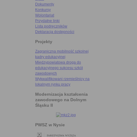
Dokumenty
Konkursy
Wolontariat
Przydatne linki
Lista podręczników
Deklaracja dostępności
Projekty
Zagraniczna mobilność szkolnej
kadry edukacyjnej
Międzypowiatowa droga do
edukacyjnego sukcesu szkół
zawodowych
Wykwalifikowani rzemieślnicy na
lokalnym rynku pracy
Modernizacja kształcenia
zawodowego na Dolnym
Śląsku II
PWSZ w Nysie