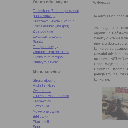
Oferta edukacyjna
Wyborczym
Technikum (5-letnie po szkole
podstawowej)
IV edycja Ogólnopol
Branżowa Szkoła I Stopnia
Oferta edukacyjna (pdf)
25 lutego 2020 roku
Złóż podanie
organizuje Państwow
Lokalizacja szkoły
Wiedzy o Prawie Wyb
Sonda
prawa wyborczego wśr
Film promocyjny
konkursu są uczniow
Warunki i tryb rekrutacji
czwartej edycji Konku
Ulotka rekrutacyjna
uczniowie NST w Now
Biuletyny szkoły
Czop, Wojciech Błaż
Dziedzina ,Konrad 
Menu serwisu
polegający na rozw
konkursie.
Strona główna
Historia szkoły
Wydarzenia
70-lecie - wspomnienia
Pracownicy
Uczniowie
Nowe pracownie
Biblioteka
Plan lekcji
Sport