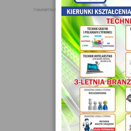
Copyright by Daniel JabĹoĹski 2006-2021. All rights reserved