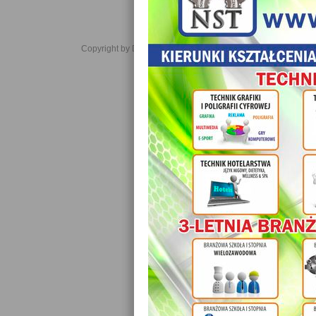
Copyright by Daniel JabĹoĹski 2006-2021. All rights reserved