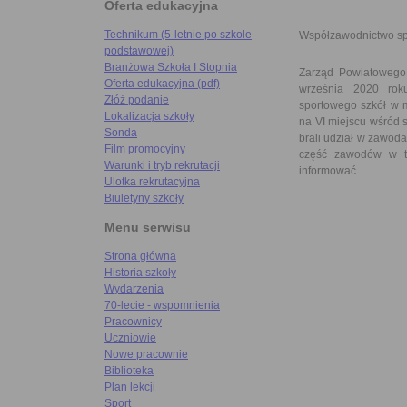
Oferta edukacyjna
Technikum (5-letnie po szkole
Współzawodnictwo s
podstawowej)
Branżowa Szkoła I Stopnia
Zarząd Powiatowego
Oferta edukacyjna (pdf)
września 2020 rok
Złóż podanie
sportowego szkół w 
Lokalizacja szkoły
na VI miejscu wśród 
Sonda
brali udział w zawod
Film promocyjny
część zawodów w t
Warunki i tryb rekrutacji
informować.
Ulotka rekrutacyjna
Biuletyny szkoły
Menu serwisu
Strona główna
Historia szkoły
Wydarzenia
70-lecie - wspomnienia
Pracownicy
Uczniowie
Nowe pracownie
Biblioteka
Plan lekcji
Sport