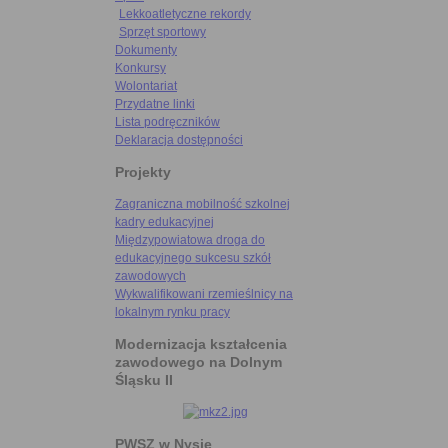
Lekkoatletyczne rekordy
Sprzęt sportowy
Dokumenty
Konkursy
Wolontariat
Przydatne linki
Lista podręczników
Deklaracja dostępności
Projekty
Zagraniczna mobilność szkolnej
kadry edukacyjnej
Międzypowiatowa droga do
edukacyjnego sukcesu szkół
zawodowych
Wykwalifikowani rzemieślnicy na
lokalnym rynku pracy
Modernizacja kształcenia
zawodowego na Dolnym
Śląsku II
PWSZ w Nysie