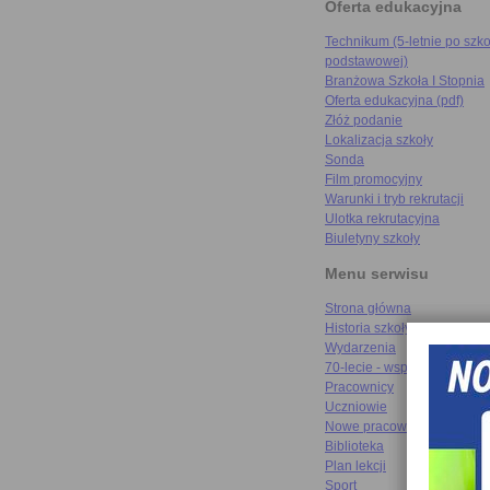
Oferta edukacyjna
Technikum (5-letnie po szko
podstawowej)
Branżowa Szkoła I Stopnia
Oferta edukacyjna (pdf)
Złóż podanie
Lokalizacja szkoły
Sonda
Film promocyjny
Warunki i tryb rekrutacji
Ulotka rekrutacyjna
Biuletyny szkoły
Menu serwisu
Strona główna
Historia szkoły
Wydarzenia
70-lecie - wspomnienia
Pracownicy
Uczniowie
Nowe pracownie
Biblioteka
Plan lekcji
Sport