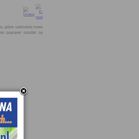
u, gdzie ustanawia nowe
ie poprawił rezultat na