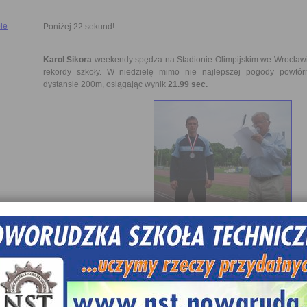
le
Poniżej 22 sekund!
Karol Sikora
weekendy spędza na Stadionie Olimpijskim we Wrocławi
rekordy szkoły. W niedzielę mimo nie najlepszej pogody powtórn
dystansie 200m, osiągając wynik
21.99 sec.