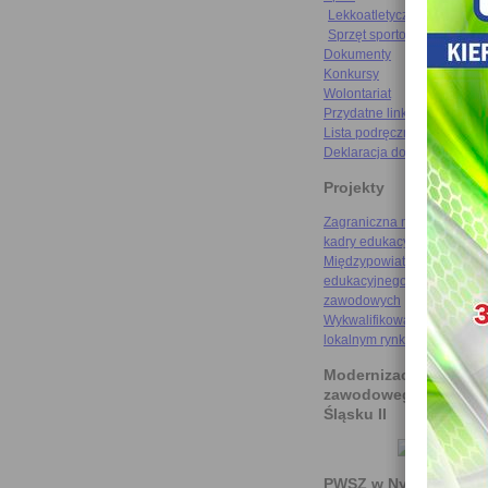
Lekkoatletyczne rekordy
Sprzęt sportowy
Dokumenty
Konkursy
Wolontariat
Przydatne linki
Lista podręczników
Deklaracja dostępności
Projekty
Zagraniczna mobilność szk
kadry edukacyjnej
Międzypowiatowa droga do
edukacyjnego sukcesu szkó
zawodowych
Wykwalifikowani rzemieślni
lokalnym rynku pracy
Modernizacja kształce
zawodowego na Doln
Śląsku II
PWSZ w Nysie