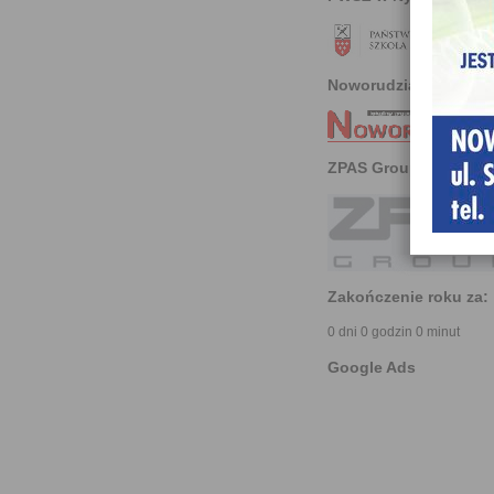
Noworudzianin
ZPAS Group
Zakończenie roku za:
0 dni 0 godzin 0 minut
Google Ads