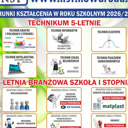
olnej
ł
cy na
nia
ym