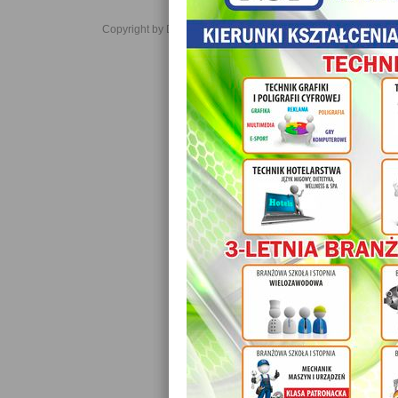
Copyright by Daniel JabĹoĹski 2006-2021. All rights reserved