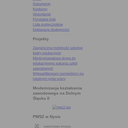
Dokumenty
Konkursy
Wolontariat
Przydatne linki
Lista podręczników
Deklaracja dostępności
Projekty
Zagraniczna mobilność szkolnej
kadry edukacyjnej
Międzypowiatowa droga do
edukacyjnego sukcesu szkół
zawodowych
Wykwalifikowani rzemieślnicy na
lokalnym rynku pracy
Modernizacja kształcenia
zawodowego na Dolnym
Śląsku II
PWSZ w Nysie