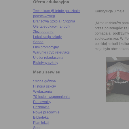
Oferta edukacyjna
Technikum (5-letnie po szkole
Konstytucja 3 maja
podstawowej)
Branżowa Szkoła I Stopnia
„Mimo rozbiorów pami
Oferta edukacyjna (pdf)
przez politologów za
Złóż podanie
pomagała podtrzymy
Lokalizacja szkoły
społeczeństwa. W Pol
Sonda
polskiej historii i ku
Film promocyjny
maja było obchodzone
Warunki i tryb rekrutacji
Ulotka rekrutacyjna
Biuletyny szkoły
Menu serwisu
Strona główna
Historia szkoły
Wydarzenia
70-lecie - wspomnienia
Pracownicy
Uczniowie
Nowe pracownie
Biblioteka
Plan lekcji
Sport