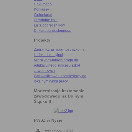
Dokumenty
Konkursy
Wolontariat
Przydatne linki
Lista podręczników
Deklaracja dostępności
Projekty
Zagraniczna mobilność szkolnej
kadry edukacyjnej
Międzypowiatowa droga do
edukacyjnego sukcesu szkół
zawodowych
Wykwalifikowani rzemieślnicy na
lokalnym rynku pracy
Modernizacja kształcenia
zawodowego na Dolnym
Śląsku II
PWSZ w Nysie