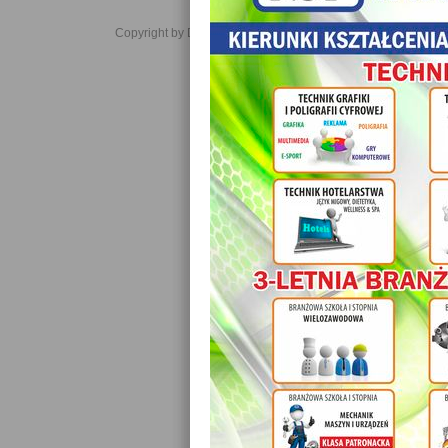
Copyright by Daniel JabĹoĹski 2006-2021. All rights reserved