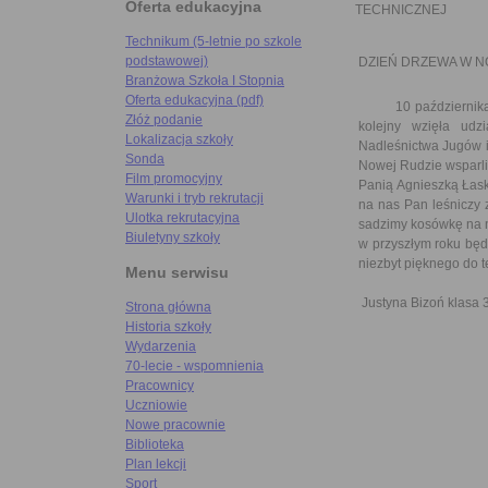
Oferta edukacyjna
TECHNICZNEJ
Technikum (5-letnie po szkole
podstawowej)
DZIEŃ DRZEWA W N
Branżowa Szkoła I Stopnia
Oferta edukacyjna (pdf)
10 października ob
Złóż podanie
kolejny wzięła udz
Lokalizacja szkoły
Nadleśnictwa Jugów 
Sonda
Nowej Rudzie wsparli
Film promocyjny
Panią Agnieszką Łask
Warunki i tryb rekrutacji
na nas Pan leśniczy 
Ulotka rekrutacyjna
sadzimy kosówkę na n
Biuletyny szkoły
w przyszłym roku będ
niezbyt pięknego do 
Menu serwisu
Justyna Bizoń klasa 
Strona główna
Historia szkoły
Wydarzenia
70-lecie - wspomnienia
Pracownicy
Uczniowie
Nowe pracownie
Biblioteka
Plan lekcji
Sport