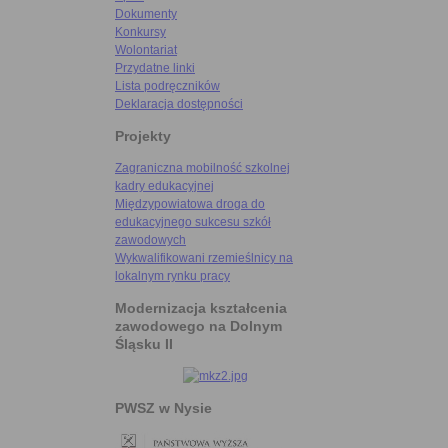
Dokumenty
Konkursy
Wolontariat
Przydatne linki
Lista podręczników
Deklaracja dostępności
Projekty
Zagraniczna mobilność szkolnej
kadry edukacyjnej
Międzypowiatowa droga do
edukacyjnego sukcesu szkół
zawodowych
Wykwalifikowani rzemieślnicy na
lokalnym rynku pracy
Modernizacja kształcenia
zawodowego na Dolnym
Śląsku II
PWSZ w Nysie