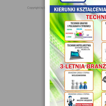
Copyright by Daniel JabĹoĹski 2006-2021. All rights reserved