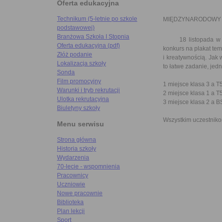
Oferta edukacyjna
Technikum (5-letnie po szkole
MIĘDZYNARODOWY 
podstawowej)
Branżowa Szkoła I Stopnia
18 listopada w ra
Oferta edukacyjna (pdf)
konkurs na plakat tem
Złóż podanie
i kreatywnością. Jak
Lokalizacja szkoły
to łatwe zadanie, jed
Sonda
Film promocyjny
1 miejsce klasa 3 a T
Warunki i tryb rekrutacji
2 miejsce klasa 1 a T
Ulotka rekrutacyjna
3 miejsce klasa 2 a B
Biuletyny szkoły
Wszystkim uczestnikom
Menu serwisu
Samo
Strona główna
Historia szkoły
Wydarzenia
70-lecie - wspomnienia
Pracownicy
Uczniowie
Nowe pracownie
Biblioteka
Plan lekcji
Sport