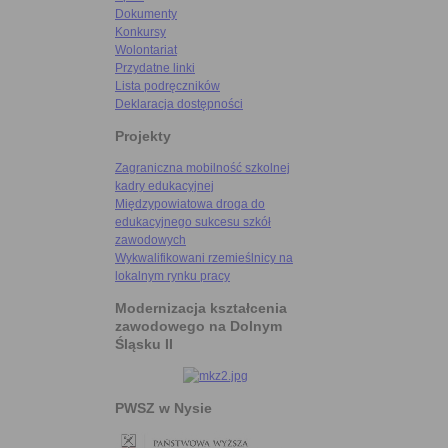
Dokumenty
Konkursy
Wolontariat
Przydatne linki
Lista podręczników
Deklaracja dostępności
Projekty
Zagraniczna mobilność szkolnej
kadry edukacyjnej
Międzypowiatowa droga do
edukacyjnego sukcesu szkół
zawodowych
Wykwalifikowani rzemieślnicy na
lokalnym rynku pracy
Modernizacja kształcenia
zawodowego na Dolnym
Śląsku II
PWSZ w Nysie