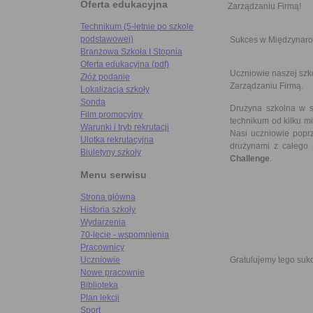
Oferta edukacyjna
Zarządzaniu Firmą!
Technikum (5-letnie po szkole
podstawowej)
Sukces w Międzynaro
Branżowa Szkoła I Stopnia
Oferta edukacyjna (pdf)
Uczniowie naszej szk
Złóż podanie
Zarządzaniu Firmą.
Lokalizacja szkoły
Sonda
Drużyna szkolna w s
Film promocyjny
technikum od kilku m
Warunki i tryb rekrutacji
Nasi uczniowie poprz
Ulotka rekrutacyjna
drużynami z całego ś
Biuletyny szkoły
Challenge
.
Menu serwisu
Strona główna
Historia szkoły
Wydarzenia
70-lecie - wspomnienia
Pracownicy
Gratulujemy tego suk
Uczniowie
Nowe pracownie
Biblioteka
Plan lekcji
Sport