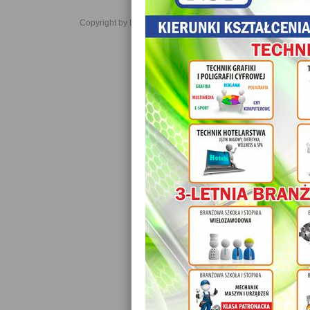
Copyright by Daniel JabĹoĹski 2006-2021. All rights reserved